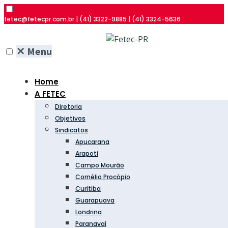
fetec@fetecpr.com.br | (41) 3322-9885 | (41) 3324-5636
✕
Menu
Home
A FETEC
Diretoria
Objetivos
Sindicatos
Apucarana
Arapoti
Campo Mourão
Cornélio Procópio
Curitiba
Guarapuava
Londrina
Paranavaí