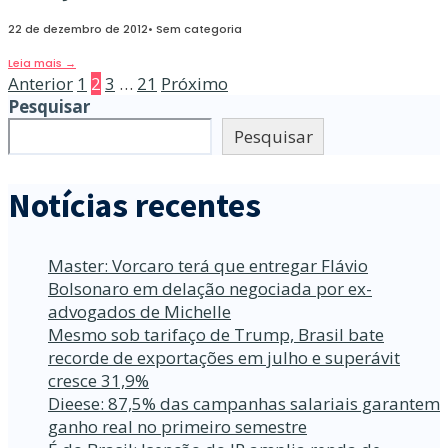
22 de dezembro de 2012
•
Sem categoria
Leia mais
→
Paginação
Anterior
1
2
3
…
21
Próximo
Pesquisar
de
Pesquisar
posts
Notícias recentes
Master: Vorcaro terá que entregar Flávio
Bolsonaro em delação negociada por ex-
advogados de Michelle
Mesmo sob tarifaço de Trump, Brasil bate
recorde de exportações em julho e superávit
cresce 31,9%
Dieese: 87,5% das campanhas salariais garantem
ganho real no primeiro semestre