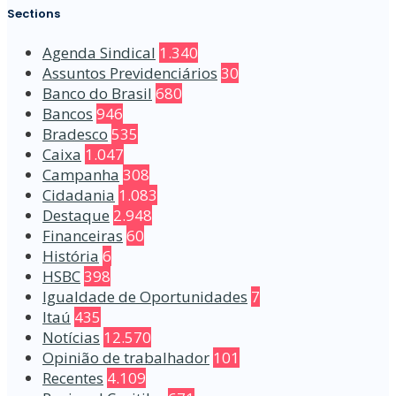
Sections
Agenda Sindical
1.340
Assuntos Previdenciários
30
Banco do Brasil
680
Bancos
946
Bradesco
535
Caixa
1.047
Campanha
308
Cidadania
1.083
Destaque
2.948
Financeiras
60
História
6
HSBC
398
Igualdade de Oportunidades
7
Itaú
435
Notícias
12.570
Opinião de trabalhador
101
Recentes
4.109