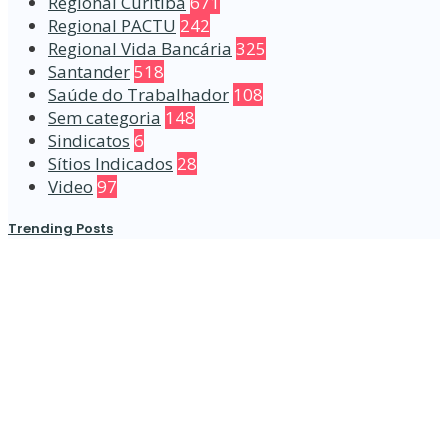
Regional Curitiba
671
Regional PACTU
242
Regional Vida Bancária
325
Santander
518
Saúde do Trabalhador
108
Sem categoria
148
Sindicatos
6
Sítios Indicados
28
Video
97
Trending Posts