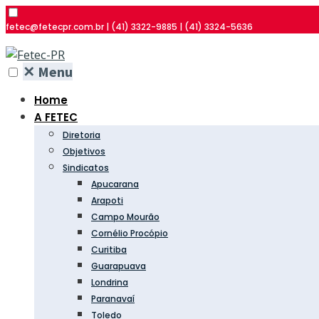
fetec@fetecpr.com.br | (41) 3322-9885 | (41) 3324-5636
✕
Menu
Home
A FETEC
Diretoria
Objetivos
Sindicatos
Apucarana
Arapoti
Campo Mourão
Cornélio Procópio
Curitiba
Guarapuava
Londrina
Paranavaí
Toledo