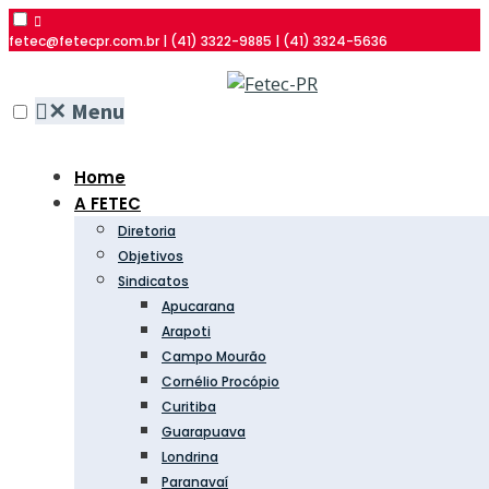
fetec@fetecpr.com.br | (41) 3322-9885 | (41) 3324-5636
✕
Menu
Home
A FETEC
Diretoria
Objetivos
Sindicatos
Apucarana
Arapoti
Campo Mourão
Cornélio Procópio
Curitiba
Guarapuava
Londrina
Paranavaí