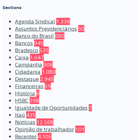
Sections
Agenda Sindical
1.338
Assuntos Previdenciários
30
Banco do Brasil
680
Bancos
945
Bradesco
535
Caixa
1.047
Campanha
306
Cidadania
1.080
Destaque
2.945
Financeiras
59
História
6
HSBC
398
Igualdade de Oportunidades
7
Itaú
435
Notícias
12.568
Opinião de trabalhador
101
Recentes
4.105