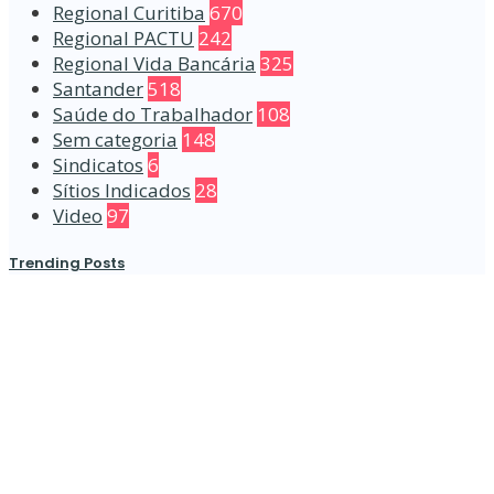
Regional Curitiba
670
Regional PACTU
242
Regional Vida Bancária
325
Santander
518
Saúde do Trabalhador
108
Sem categoria
148
Sindicatos
6
Sítios Indicados
28
Video
97
Trending Posts