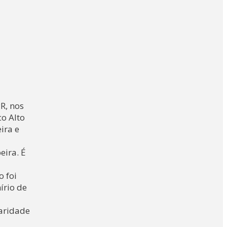
R, nos
co Alto
ira e
eira. É
o foi
írio de
laridade