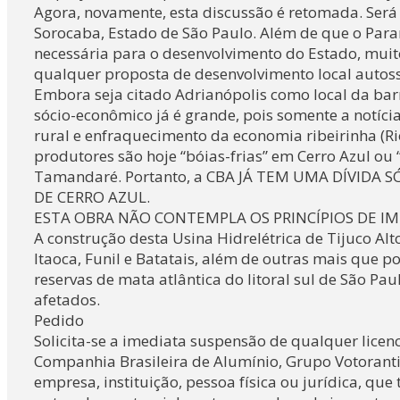
Agora, novamente, esta discussão é retomada. Ser
Sorocaba, Estado de São Paulo. Além de que o Paran
necessária para o desenvolvimento do Estado, muito
qualquer proposta de desenvolvimento local autoss
Embora seja citado Adrianópolis como local da bar
sócio-econômico já é grande, pois somente a notíci
rural e enfraquecimento da economia ribeirinha (R
produtores são hoje “bóias-frias” em Cerro Azul ou
Tamandaré. Portanto, a CBA JÁ TEM UMA DÍVIDA
DE CERRO AZUL.
ESTA OBRA NÃO CONTEMPLA OS PRINCÍPIOS DE I
A construção desta Usina Hidrelétrica de Tijuco Alt
Itaoca, Funil e Batatais, além de outras mais que 
reservas de mata atlântica do litoral sul de São Pa
afetados.
Pedido
Solicita-se a imediata suspensão de qualquer licen
Companhia Brasileira de Alumínio, Grupo Votoranti
empresa, instituição, pessoa física ou jurídica, qu