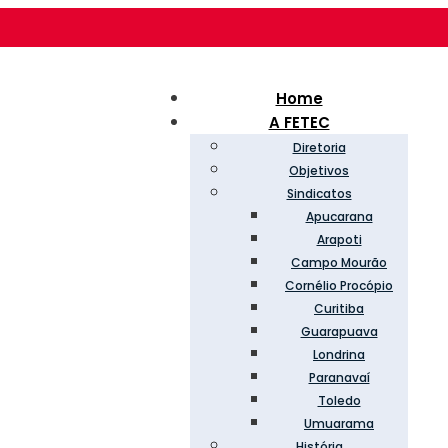
Home
A FETEC
Diretoria
Objetivos
Sindicatos
Apucarana
Arapoti
Campo Mourão
Cornélio Procópio
Curitiba
Guarapuava
Londrina
Paranavaí
Toledo
Umuarama
História