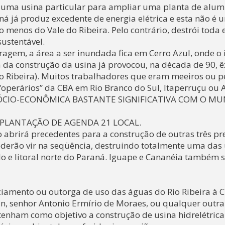
á uma usina particular para ampliar uma planta de alum
á já produz excedente de energia elétrica e esta não é
 menos do Vale do Ribeira. Pelo contrário, destrói toda 
ustentável.
ragem, a área a ser inundada fica em Cerro Azul, onde o
a da construção da usina já provocou, na década de 90, 
io Ribeira). Muitos trabalhadores que eram meeiros ou 
 “operários” da CBA em Rio Branco do Sul, Itaperruçu ou 
 SÓCIO-ECONÔMICA BASTANTE SIGNIFICATIVA COM O MU
MPLANTAÇÃO DE AGENDA 21 LOCAL.
o abrirá precedentes para a construção de outras três pre
poderão vir na seqüência, destruindo totalmente uma das
ulo e litoral norte do Paraná. Iguape e Cananéia também 
ciamento ou outorga de uso das águas do Rio Ribeira à 
n, senhor Antonio Ermírio de Moraes, ou qualquer outra
e tenham como objetivo a construção de usina hidrelétric