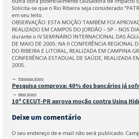
outra obra potencialmente causadora de impacto sóc
Solicita-se que o Rio Ribeira seja considerado “P
em seu leito.
OBSERVAÇÃO: ESTA MOÇÃO TAMBÉM FOI APROVAD
REALIZADO EM CAMPOS DO JORDÃO – SP – NOS DIAS 1
durante o IV SEMINÁRIO INTERNACIONAL DAS ÁGUAS
DE MAIO DE 2005; NA II CONFERÊNCIA REGIONAL 
DO RIBEIRA E LITORAL, REALIZADA EM CAMPINA GR
CONFERÊNCIA ESTADUAL DE SAÚDE, REALIZADA EM
2005.
←
Previous Story
Pesquisa comprova: 40% dos bancários já sof
→
Next Story
10ª CECUT-PR aprova moção contra Usina Hidrel
Deixe um comentário
O seu endereço de e-mail não será publicado.
Camp