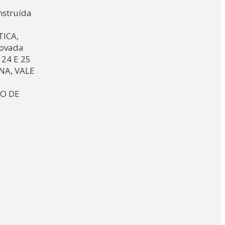
nstruída
ICA,
rovada
24 E 25
NA, VALE
RO DE