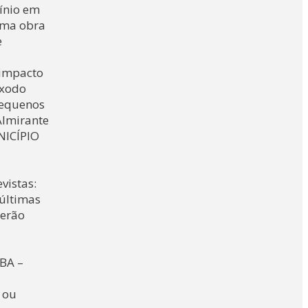
ínio em
 uma obra
e
 impacto
êxodo
pequenos
Almirante
NICÍPIO
vistas:
 últimas
serão
CBA –
a ou