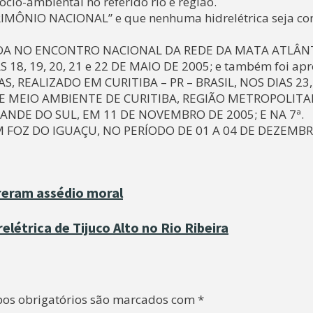
io-ambiental no referido rio e região.
ATRIMÔNIO NACIONAL” e que nenhuma hidrelétrica seja co
A NO ENCONTRO NACIONAL DA REDE DA MATA ATLÂNT
8, 19, 20, 21 e 22 DE MAIO DE 2005; e também foi ap
, REALIZADO EM CURITIBA – PR – BRASIL, NOS DIAS 23, 
DE MEIO AMBIENTE DE CURITIBA, REGIÃO METROPOLITA
ANDE DO SUL, EM 11 DE NOVEMBRO DE 2005; E NA 7ª.
 FOZ DO IGUAÇU, NO PERÍODO DE 01 A 04 DE DEZEMB
reram assédio moral
étrica de Tijuco Alto no Rio Ribeira
os obrigatórios são marcados com
*