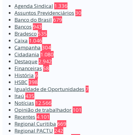
Agenda Sindical
1.336
Assuntos Previdenciários
30
Banco do Brasil
679
Bancos
943
Bradesco
535
Caixa
1.046
Campanha
304
Cidadania
1.080
Destaque
2.942
Financeiras
58
História
6
HSBC
398
Igualdade de Oportunidades
7
Itaú
435
Notícias
12.566
Opinião de trabalhador
101
Recentes
4.101
Regional Curitiba
669
Regional PACTU
242