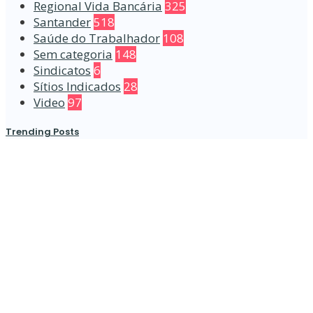
Regional Vida Bancária
325
Santander
518
Saúde do Trabalhador
108
Sem categoria
148
Sindicatos
6
Sítios Indicados
28
Video
97
Trending Posts