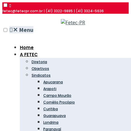
fetec@fetecpr.com.br | (41) 3322-9885 | (41) 3324-5636
✕
Menu
Home
A FETEC
Diretoria
Objetivos
Sindicatos
Apucarana
Arapoti
Campo Mourão
Cornélio Procópio
Curitiba
Guarapuava
Londrina
Paranavaí