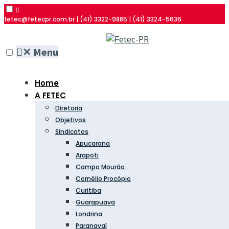
fetec@fetecpr.com.br | (41) 3322-9885 | (41) 3324-5636
✕
Menu
Home
A FETEC
Diretoria
Objetivos
Sindicatos
Apucarana
Arapoti
Campo Mourão
Cornélio Procópio
Curitiba
Guarapuava
Londrina
Paranavaí