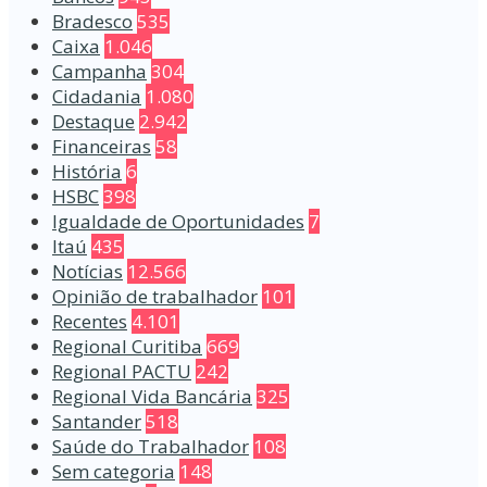
Bradesco
535
Caixa
1.046
Campanha
304
Cidadania
1.080
Destaque
2.942
Financeiras
58
História
6
HSBC
398
Igualdade de Oportunidades
7
Itaú
435
Notícias
12.566
Opinião de trabalhador
101
Recentes
4.101
Regional Curitiba
669
Regional PACTU
242
Regional Vida Bancária
325
Santander
518
Saúde do Trabalhador
108
Sem categoria
148