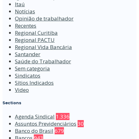
Itaú
Notícias
Opinião de trabalhador
Recentes
Regional Curitiba
Regional PACTU
Regional Vida Bancária
Santander
Saúde do Trabalhador
Sem categoria
Sindicatos
Sítios Indicados
Video
Sections
Agenda Sindical
1.336
Assuntos Previdenciários
30
Banco do Brasil
679
Bancos
943