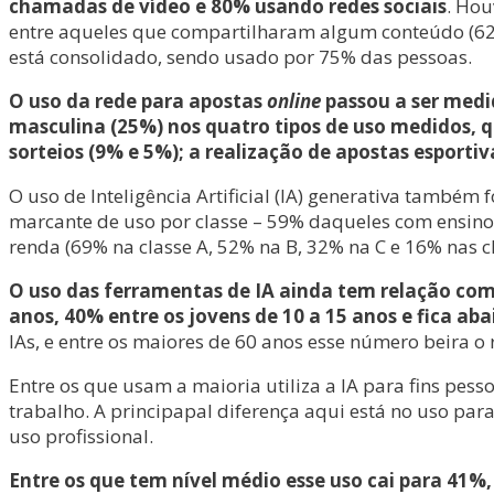
chamadas de vídeo e 80% usando redes sociais
. Hou
entre aqueles que compartilharam algum conteúdo (62%
está consolidado, sendo usado por 75% das pessoas.
O uso da rede para apostas
online
passou a ser medi
masculina (25%) nos quatro tipos de uso medidos, 
sorteios (9% e 5%); a realização de apostas esportiv
O uso de Inteligência Artificial (IA) generativa també
marcante de uso por classe – 59% daqueles com ensino
renda (69% na classe A, 52% na B, 32% na C e 16% nas cl
O uso das ferramentas de IA ainda tem relação com 
anos, 40% entre os jovens de 10 a 15 anos e fica ab
IAs, e entre os maiores de 60 anos esse número beira o
Entre os que usam a maioria utiliza a IA para fins pe
trabalho. A principapal diferença aqui está no uso par
uso profissional.
Entre os que tem nível médio esse uso cai para 41%