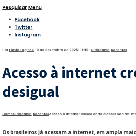
Pesquisar
Menu
Facebook
Twitter
Instagram
Por
Flavio Laginski
•
9 de dezembro de 2025
•
11:40
•
Cidadania
,
Recentes
Acesso à internet cr
desigual
Home
Cidadania
,
Recentes
Acesso à internet cresce entre classes sociais, 
Os brasileiros já acessam a internet, em ampla mai