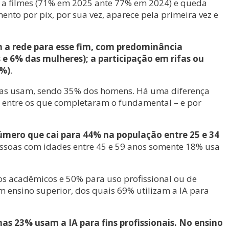
r a filmes (71% em 2025 ante 77% em 2024) e queda
o por pix, por sua vez, aparece pela primeira vez e
m a rede para esse fim, com predominância
 6% das mulheres); a participação em rifas ou
4%)
.
 já as usam, sendo 35% dos homens. Há uma diferença
 entre os que completaram o fundamental – e por
úmero que cai para 44% na população entre 25 e 34
pessoas com idades entre 45 e 59 anos somente 18% usa
hos acadêmicos e 50% para uso profissional ou de
m ensino superior, dos quais 69% utilizam a IA para
as 23% usam a IA para fins profissionais. No ensino