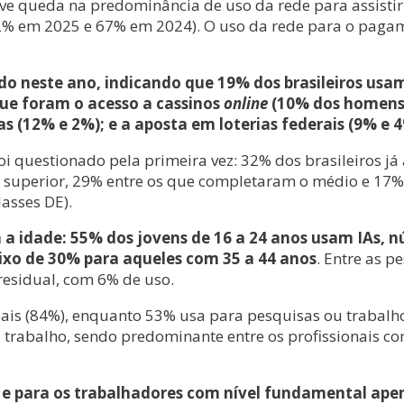
ve queda na predominância de uso da rede para assisti
 em 2025 e 67% em 2024). O uso da rede para o pagament
do neste ano, indicando que 19% dos brasileiros usa
que foram o acesso a cassinos
online
(10% dos homens e
as (12% e 2%); e a aposta em loterias federais (9% e 
m foi questionado pela primeira vez: 32% dos brasileiros
 superior, 29% entre os que completaram o médio e 17%
asses DE).
a idade: 55% dos jovens de 16 a 24 anos usam IAs, n
aixo de 30% para aqueles com 35 a 44 anos
. Entre as 
 residual, com 6% de uso.
ssoais (84%), enquanto 53% usa para pesquisas ou trabal
a trabalho, sendo predominante entre os profissionais co
, e para os trabalhadores com nível fundamental apen