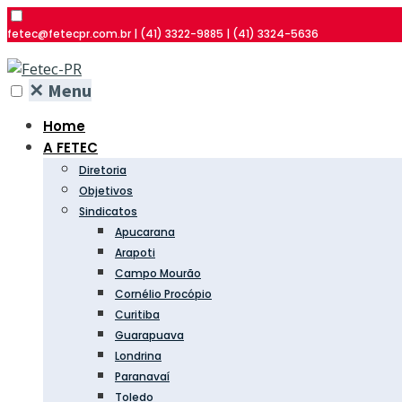
fetec@fetecpr.com.br | (41) 3322-9885 | (41) 3324-5636
✕
Menu
Home
A FETEC
Diretoria
Objetivos
Sindicatos
Apucarana
Arapoti
Campo Mourão
Cornélio Procópio
Curitiba
Guarapuava
Londrina
Paranavaí
Toledo