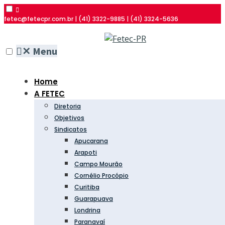
fetec@fetecpr.com.br | (41) 3322-9885 | (41) 3324-5636
✕
Menu
Home
A FETEC
Diretoria
Objetivos
Sindicatos
Apucarana
Arapoti
Campo Mourão
Cornélio Procópio
Curitiba
Guarapuava
Londrina
Paranavaí