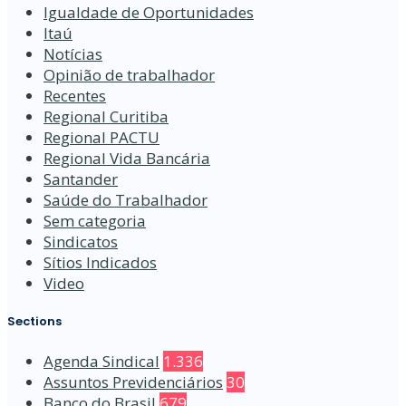
Igualdade de Oportunidades
Itaú
Notícias
Opinião de trabalhador
Recentes
Regional Curitiba
Regional PACTU
Regional Vida Bancária
Santander
Saúde do Trabalhador
Sem categoria
Sindicatos
Sítios Indicados
Video
Sections
Agenda Sindical
1.336
Assuntos Previdenciários
30
Banco do Brasil
679