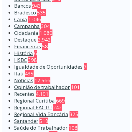
Bancos
943
Bradesco
535
Caixa
1.046
Campanha
304
Cidadania
1.080
Destaque
2.942
Financeiras
58
História
6
HSBC
398
Igualdade de Oportunidades
7
Itaú
435
Notícias
12.566
Opinião de trabalhador
101
Recentes
4.101
Regional Curitiba
669
Regional PACTU
242
Regional Vida Bancária
325
Santander
518
Saúde do Trabalhador
108