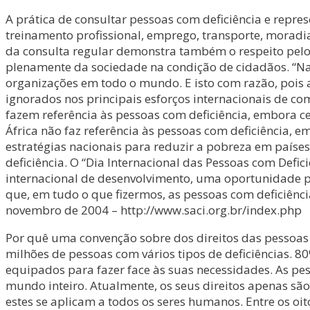
A prática de consultar pessoas com deficiência e repre
treinamento profissional, emprego, transporte, moradia,
da consulta regular demonstra também o respeito pelos
plenamente da sociedade na condição de cidadãos. “Nad
organizações em todo o mundo. E isto com razão, pois 
ignorados nos principais esforços internacionais de co
fazem referência às pessoas com deficiência, embora c
África não faz referência às pessoas com deficiência,
estratégias nacionais para reduzir a pobreza em paíse
deficiência. O “Dia Internacional das Pessoas com Def
internacional de desenvolvimento, uma oportunidade 
que, em tudo o que fizermos, as pessoas com deficiênc
novembro de 2004 – http://www.saci.org.br/index.php
Por quê uma convenção sobre dos direitos das pesso
milhões de pessoas com vários tipos de deficiências. 8
equipados para fazer face às suas necessidades. As pes
mundo inteiro. Atualmente, os seus direitos apenas sã
estes se aplicam a todos os seres humanos. Entre os o