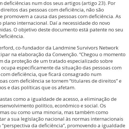
deficiências num dos seus artigos (artigo 23). Por
direitos das pessoas com deficiência, não são
ue promovem a causa das pessoas com deficiência. As
o plano internacional. Daí a necessidade do novo
idas. O objetivo deste documento está patente no seu
eficiência.
utherford, co-fundador da Landmine Survivors Network
ticipar na elaboração da Convenção. “Chegou o momento
em da proteção de um tratado especializado sobre
e ocupa especificamente da situação das pessoas com
s com deficiência, que ficará consagrado num
s com deficiência se tornem “titulares de direitos” e
os e das políticas que os afetam.
vastas como a igualdade de acesso, a eliminação de
esenvolvimento político, econômico e social. Os
 vítimas ou como uma minoria, mas também como
tar a sua legislação nacional às normas internacionais
perspectiva da deficiência”, promovendo a igualdade