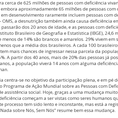
ra cerca de 625 milhões de pessoas com deficiência viv
ia, embora aproximadamente 65 milhões de pessoas com de
s em desenvolvimento raramente incluem pessoas com def
– OMS, a desnutrição também ainda causa deficiência em
 passarão dos 20 anos de idade, e as pessoas com defici
stituto Brasileiro de Geografia e Estatística (IBGE), 24
, e menos de 14% são brancos e amarelos. 29% vivem em 
 menos que a média dos brasileiros. A cada 100 brasileir
em mais chances de ingressar nessa parcela da populaç
%. A partir dos 40 anos, mais de 20% das pessoas já pos
 anos, a população viverá 14 anos com alguma deficiênci
nan.
ia centra-se no objetivo da participação plena, e em pé 
 do Programa de Ação Mundial sobre as Pessoas com Defi
de assistência social. Hoje, graças a uma mudança muito 
eficiência começam a ser vistas como seres humanos que 
 este processo tem sido lento e inconstante, mas está a r
, “Nada sobre Nós, Sem Nós” resume bem essa mudança.