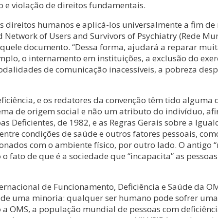
 e violação de direitos fundamentais.
os direitos humanos e aplicá-los universalmente a fim de
d Network of Users and Survivors of Psychiatry (Rede Mun
quele documento. “Dessa forma, ajudará a reparar muit
plo, o internamento em instituições, a exclusão do exerc
 modalidades de comunicação inacessíveis, a pobreza de
iciência, e os redatores da convenção têm tido alguma d
blema de origem social e não um atributo do indivíduo, 
as Deficientes, de 1982, e as Regras Gerais sobre a Ig
o entre condições de saúde e outros fatores pessoais, com
acionados com o ambiente físico, por outro lado. O antigo
 fato de que é a sociedade que “incapacita” as pessoas ao
Internacional de Funcionamento, Deficiência e Saúde da 
e uma minoria: qualquer ser humano pode sofrer uma de
 a OMS, a população mundial de pessoas com deficiênci