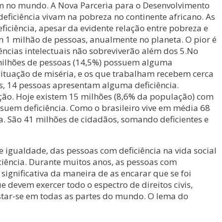
am no mundo. A Nova Parceria para o Desenvolvimento
ficiência vivam na pobreza no continente africano. As
iciência, apesar da evidente relação entre pobreza e
 1 milhão de pessoas, anualmente no planeta. O pior é
ências intelectuais não sobreviverão além dos 5.No
,6 milhões de pessoas (14,5%) possuem alguma
situação de miséria, e os que trabalham recebem cerca
os, 14 pessoas apresentam alguma deficiência.
ão. Hoje existem 15 milhões (8,6% da população) com
suem deficiência. Como o brasileiro vive em média 68
a. São 41 milhões de cidadãos, somando deficientes e
de igualdade, das pessoas com deficiência na vida social
ciência. Durante muitos anos, as pessoas com
significativa da maneira de as encarar que se foi
devem exercer todo o espectro de direitos civis,
egistar-se em todas as partes do mundo. O lema do