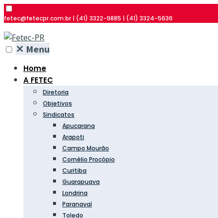
fetec@fetecpr.com.br | (41) 3322-9885 | (41) 3324-5636
✕
Menu
Home
A FETEC
Diretoria
Objetivos
Sindicatos
Apucarana
Arapoti
Campo Mourão
Cornélio Procópio
Curitiba
Guarapuava
Londrina
Paranavaí
Toledo