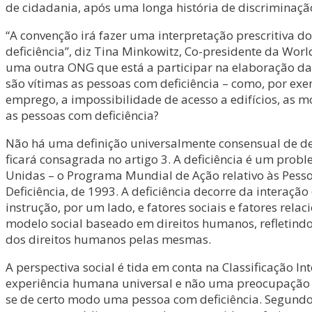
de cidadania, após uma longa história de discriminação
“A convenção irá fazer uma interpretação prescritiva d
deficiência”, diz Tina Minkowitz, Co-presidente da Worl
uma outra ONG que está a participar na elaboração da
são vítimas as pessoas com deficiência – como, por exem
emprego, a impossibilidade de acesso a edifícios, as
as pessoas com deficiência?
Não há uma definição universalmente consensual de def
ficará consagrada no artigo 3. A deficiência é um pro
Unidas – o Programa Mundial de Ação relativo às Pesso
Deficiência, de 1993. A deficiência decorre da interaçã
instrução, por um lado, e fatores sociais e fatores rel
modelo social baseado em direitos humanos, refletindo o
dos direitos humanos pelas mesmas.
A perspectiva social é tida em conta na Classificação 
experiência humana universal e não uma preocupação d
se de certo modo uma pessoa com deficiência. Segundo