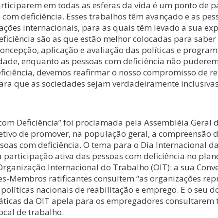
articiparem em todas as esferas da vida é um ponto de 
s com deficiência. Esses trabalhos têm avançado e as pes
ões internacionais, para as quais têm levado a sua expe
deficiência são as que estão melhor colocadas para sabe
a concepção, aplicação e avaliação das políticas e progr
aldade, enquanto as pessoas com deficiência não pudere
iciência, devemos reafirmar o nosso compromisso de rep
ara que as sociedades sejam verdadeiramente inclusivas.
 com Deficiência” foi proclamada pela Assembléia Geral
etivo de promover, na população geral, a compreensão da
ssoas com deficiência. O tema para o Dia Internacional 
 participação ativa das pessoas com deficiência no pla
Organização Internacional do Trabalho (OIT): a sua Conve
es-Membros ratificantes consultem “as organizações rep
olíticas nacionais de reabilitação e emprego. E o seu d
áticas da OIT apela para os empregadores consultarem t
ocal de trabalho.