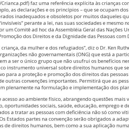
ianca.pdf) faz uma referência explícita às crianças com 
lo, as declarações e os princípios – que se ocupam dos 
derados inadequados e obsoletos por muitos daqueles q
invisíveis” perante a lei, nas suas sociedades e mesmo n
por um Comitê ad hoc da Assembléia Geral das Nações Un
e Promoção dos Direitos e da Dignidade das Pessoas com D
da criança, da mulher e dos refugiados”, diz o Dr. Ken R
 organizações não governamentais (ONG) que está a par
uem a ser o único grupo que não usufrui os benefícios n
ico instrumento universal sobre direitos humanos que s
tivo para a proteção e promoção dos direitos das pessoa
e outras convenções importantes. Permitirá que as pessoa
parem plenamente na formulação e implementação dos plan
de acesso ao ambiente físico, abrangendo questões mais 
ão, oportunidades sociais, saúde, educação, emprego e d
igados a tratar as pessoas com deficiência não só como
s. Os Estados partes na convenção serão obrigados a adap
de direitos humanos, bem como a sua aplicação numa “