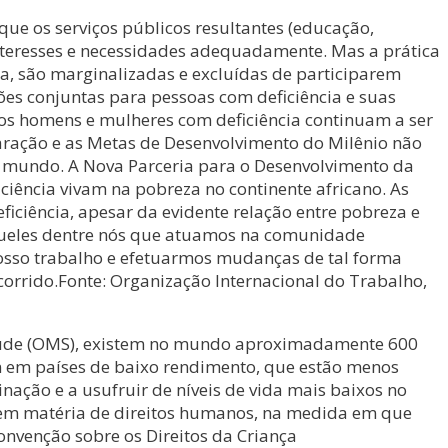
que os serviços públicos resultantes (educação,
 interesses e necessidades adequadamente. Mas a prática
a, são marginalizadas e excluídas de participarem
ões conjuntas para pessoas com deficiência e suas
 os homens e mulheres com deficiência continuam a ser
laração e as Metas de Desenvolvimento do Milênio não
o mundo. A Nova Parceria para o Desenvolvimento da
iência vivam na pobreza no continente africano. As
iciência, apesar da evidente relação entre pobreza e
 àqueles dentre nós que atuamos na comunidade
sso trabalho e efetuarmos mudanças de tal forma
orrido.Fonte: Organização Internacional do Trabalho,
Saúde (OMS), existem no mundo aproximadamente 600
em em países de baixo rendimento, que estão menos
nação e a usufruir de níveis de vida mais baixos no
s em matéria de direitos humanos, na medida em que
onvenção sobre os Direitos da Criança