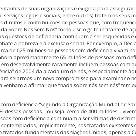
sentantes de suas organizações é exigida para assegurar 
 serviços legais e sociais, entre outros) tratem os seus
 direitos e contribuições de pessoas que, com freqüênci
a Sobre Nós Sem Nós” tornou-se o grito incitante de aç
as questões de deficiência continuam a ser esquecidas e
mbate à pobreza e à exclusão social. Por exemplo, a Dec
erca de 625 milhões de pessoas com deficiência vivam n
 embora aproximadamente 65 milhões de pessoas com defic
s em desenvolvimento raramente incluem pessoas com def
iciência” de 2004 dá a cada um de nós, e especialmente
para selarmos um novo compromisso para examinar o no
ia venham a afirmar que “nada sobre nós sem nós” tem oc
as com deficiência?Segundo a Organização Mundial de 
0% dessas pessoas – ou seja, cerca de 400 milhões – viv
soas com deficiência continuam a ser vítimas de discrimi
o contemplados, implicitamente, nos tratados existente
ito tratados fundamentais das Nações Unidas, apenas a C