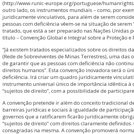
(http://www.runic-europe.org/portuguese/humanrights/Cr
outro lado, os instrumentos mundiais – como, por exemp
juridicamente vinculativos, para além de serem consi
pessoas com deficiência vêem-se na situação de serem “
tratado, que está a ser preparado nas Nações Unidas 
título – Convenção Global e Integral sobre a Proteção 
“Já existem tratados especializados sobre os direitos 
(Rede de Sobreviventes de Minas Terrestres), uma das
de garantir que as pessoas com deficiência não contin
direitos humanos”. Esta convenção inovadora será o ún
deficiência. Irá criar um quadro juridicamente vincula
instrumento universal único de importância idêntica à d
“sujeitos de direito”, com a possibilidade de partici
A convenção pretende ir além do conceito tradicional 
barreiras jurídicas e sociais à igualdade de participaç
governos que a ratificarem ficarão juridicamente obr
“sujeitos de direito” com direitos claramente definido
consagradas na mesma. A convenção promoverá normas 