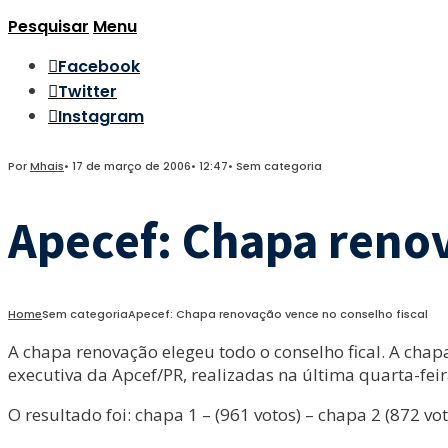
Pesquisar
Menu
Facebook
Twitter
Instagram
Por
Mhais
•
17 de março de 2006
•
12:47
•
Sem categoria
Apecef: Chapa renov
Home
Sem categoria
Apecef: Chapa renovação vence no conselho fiscal
A chapa renovação elegeu todo o conselho fical. A chapa
executiva da Apcef/PR, realizadas na última quarta-feir
O resultado foi: chapa 1 – (961 votos) – chapa 2 (872 vot