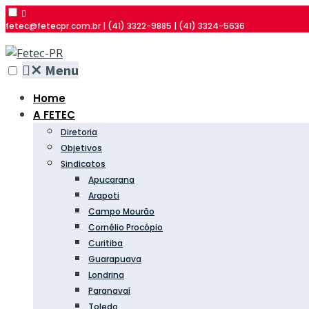
fetec@fetecpr.com.br | (41) 3322-9885 | (41) 3324-5636
✕
Menu
Home
A FETEC
Diretoria
Objetivos
Sindicatos
Apucarana
Arapoti
Campo Mourão
Cornélio Procópio
Curitiba
Guarapuava
Londrina
Paranavaí
Toledo