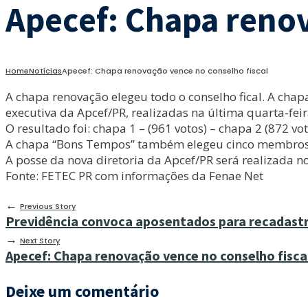
Apecef: Chapa renov
Home
Notícias
Apecef: Chapa renovação vence no conselho fiscal
A chapa renovação elegeu todo o conselho fical. A chapa
executiva da Apcef/PR, realizadas na última quarta-feir
O resultado foi: chapa 1 – (961 votos) – chapa 2 (872 vot
A chapa “Bons Tempos” também elegeu cinco membros p
A posse da nova diretoria da Apcef/PR será realizada no 
Fonte: FETEC PR com informações da Fenae Net
←
Previous Story
Previdência convoca aposentados para recadas
→
Next Story
Apecef: Chapa renovação vence no conselho fisca
Deixe um comentário