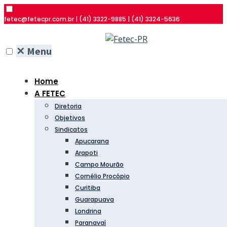
fetec@fetecpr.com.br | (41) 3322-9885 | (41) 3324-5636
✕
Menu
Home
A FETEC
Diretoria
Objetivos
Sindicatos
Apucarana
Arapoti
Campo Mourão
Cornélio Procópio
Curitiba
Guarapuava
Londrina
Paranavaí