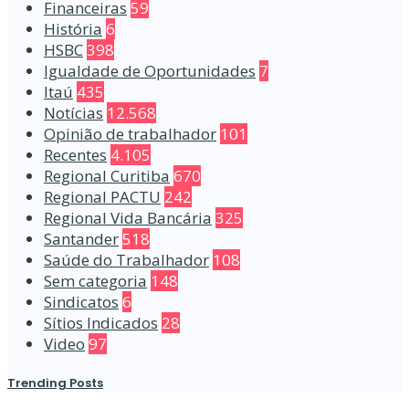
Financeiras
59
História
6
HSBC
398
Igualdade de Oportunidades
7
Itaú
435
Notícias
12.568
Opinião de trabalhador
101
Recentes
4.105
Regional Curitiba
670
Regional PACTU
242
Regional Vida Bancária
325
Santander
518
Saúde do Trabalhador
108
Sem categoria
148
Sindicatos
6
Sítios Indicados
28
Video
97
Trending Posts