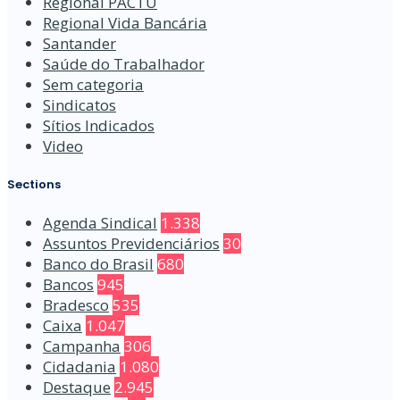
Regional PACTU
Regional Vida Bancária
Santander
Saúde do Trabalhador
Sem categoria
Sindicatos
Sítios Indicados
Video
Sections
Agenda Sindical
1.338
Assuntos Previdenciários
30
Banco do Brasil
680
Bancos
945
Bradesco
535
Caixa
1.047
Campanha
306
Cidadania
1.080
Destaque
2.945