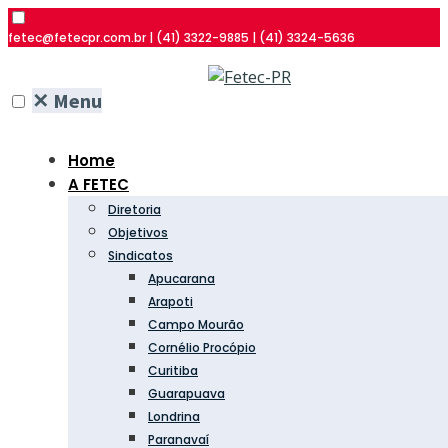
fetec@fetecpr.com.br | (41) 3322-9885 | (41) 3324-5636
✕
Menu
Home
A FETEC
Diretoria
Objetivos
Sindicatos
Apucarana
Arapoti
Campo Mourão
Cornélio Procópio
Curitiba
Guarapuava
Londrina
Paranavaí