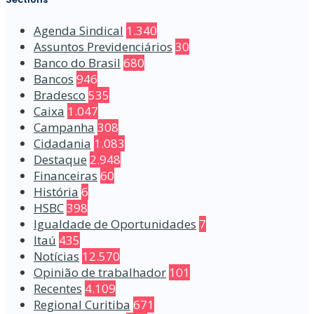
Agenda Sindical
1.340
Assuntos Previdenciários
30
Banco do Brasil
680
Bancos
946
Bradesco
535
Caixa
1.047
Campanha
308
Cidadania
1.083
Destaque
2.948
Financeiras
60
História
6
HSBC
398
Igualdade de Oportunidades
7
Itaú
435
Notícias
12.570
Opinião de trabalhador
101
Recentes
4.109
Regional Curitiba
671