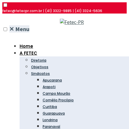
fetec@fetecpr.com.br | (41) 3322-9885 | (41) 3324-5636
✕
Menu
Home
A FETEC
Diretoria
Objetivos
Sindicatos
Apucarana
Arapoti
Campo Mourão
Cornélio Procópio
Curitiba
Guarapuava
Londrina
Paranavaí