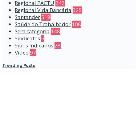
Regional PACTU
242
Regional Vida Bancária
325
Santander
518
Saúde do Trabalhador
108
Sem categoria
148
Sindicatos
6
Sítios Indicados
28
Video
97
Trending Posts