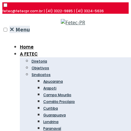
fetec@fetecpr.com.br | (41) 3322-9885 | (41) 3324-5636
✕
Menu
Home
A FETEC
Diretoria
Objetivos
Sindicatos
Apucarana
Arapoti
Campo Mourão
Cornélio Procópio
Curitiba
Guarapuava
Londrina
Paranavaí