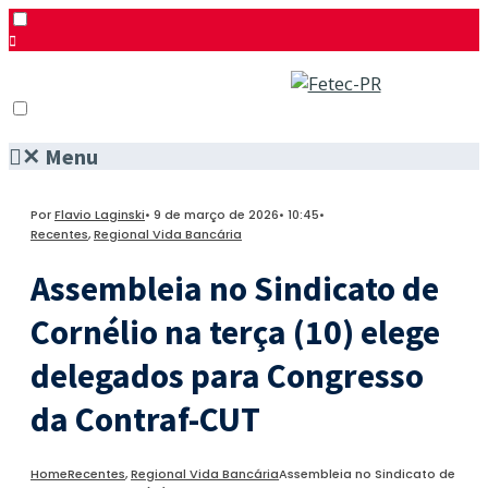
✕
Menu
Pesquisar
Menu
Facebook
Por
Flavio Laginski
•
9 de março de 2026
•
10:45
•
Twitter
Recentes
,
Regional Vida Bancária
Instagram
Assembleia no Sindicato de
Cornélio na terça (10) elege
delegados para Congresso
da Contraf-CUT
Home
Recentes
,
Regional Vida Bancária
Assembleia no Sindicato de