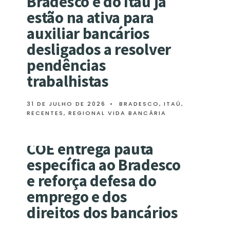
Bradesco e do Itaú já
estão na ativa para
auxiliar bancários
desligados a resolver
pendências
trabalhistas
31 DE JULHO DE 2026
•
BRADESCO
,
ITAÚ
,
RECENTES
,
REGIONAL VIDA BANCÁRIA
COE entrega pauta
específica ao Bradesco
e reforça defesa do
emprego e dos
direitos dos bancários