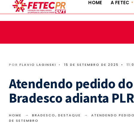
HOME
A FETEC
fetec@fetecpr.com.br | (41) 3322-9885 | (41) 3324-5636
POR
FLAVIO LAGINSKI
•
15 DE SETEMBRO DE 2025
•
11:
Atendendo pedido do 
Bradesco adianta PLR
HOME
BRADESCO
,
DESTAQUE
ATENDENDO PEDIDO
DE SETEMBRO