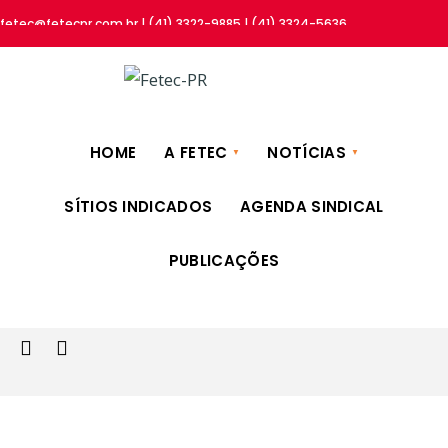
fetec@fetecpr.com.br | (41) 3322-9885 | (41) 3324-5636
HOME
A FETEC
NOTÍCIAS
SÍTIOS INDICADOS
AGENDA SINDICAL
PUBLICAÇÕES