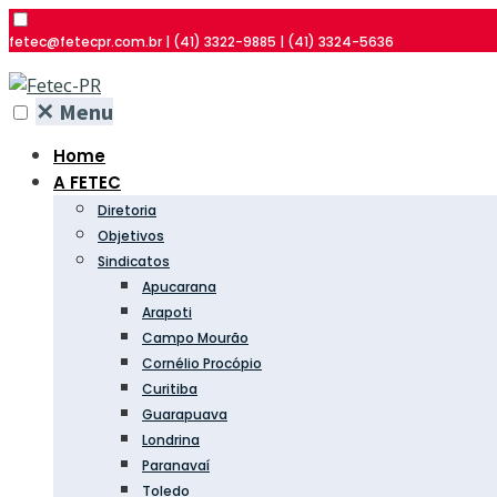
fetec@fetecpr.com.br | (41) 3322-9885 | (41) 3324-5636
✕
Menu
Home
A FETEC
Diretoria
Objetivos
Sindicatos
Apucarana
Arapoti
Campo Mourão
Cornélio Procópio
Curitiba
Guarapuava
Londrina
Paranavaí
Toledo