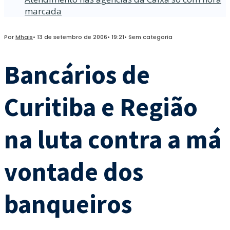
marcada
Por
Mhais
•
13 de setembro de 2006
•
19:21
•
Sem categoria
Bancários de
Curitiba e Região
na luta contra a má
vontade dos
banqueiros