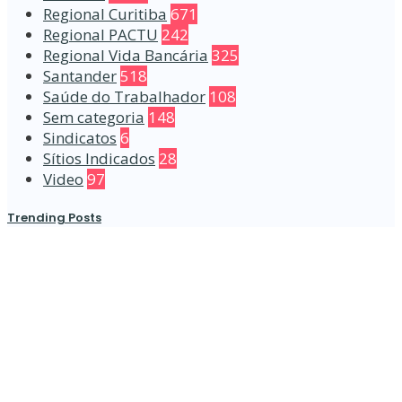
Regional Curitiba
671
Regional PACTU
242
Regional Vida Bancária
325
Santander
518
Saúde do Trabalhador
108
Sem categoria
148
Sindicatos
6
Sítios Indicados
28
Video
97
Trending Posts