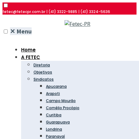
fetec@fetecpr.com.br | (41) 3322-9885 | (41) 3324-5636
✕
Menu
Home
A FETEC
Diretoria
Objetivos
Sindicatos
Apucarana
Arapoti
Campo Mourão
Cornélio Procópio
Curitiba
Guarapuava
Londrina
Paranavaí