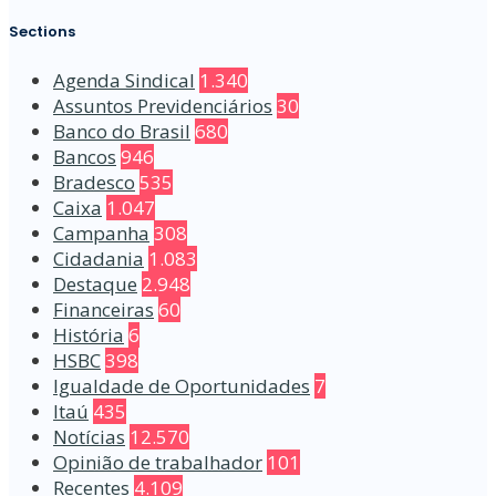
Sections
Agenda Sindical
1.340
Assuntos Previdenciários
30
Banco do Brasil
680
Bancos
946
Bradesco
535
Caixa
1.047
Campanha
308
Cidadania
1.083
Destaque
2.948
Financeiras
60
História
6
HSBC
398
Igualdade de Oportunidades
7
Itaú
435
Notícias
12.570
Opinião de trabalhador
101
Recentes
4.109