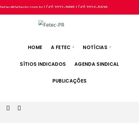
fetec@fetecpr.com.br | (41) 3322-9885 | (41) 3324-5636
HOME
A FETEC
NOTÍCIAS
SÍTIOS INDICADOS
AGENDA SINDICAL
PUBLICAÇÕES