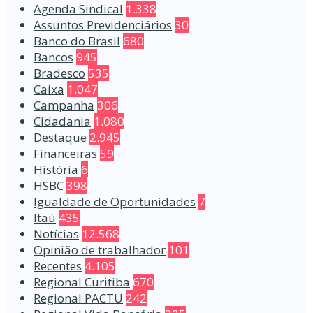
Agenda Sindical
1.338
Assuntos Previdenciários
30
Banco do Brasil
680
Bancos
945
Bradesco
535
Caixa
1.047
Campanha
306
Cidadania
1.080
Destaque
2.945
Financeiras
59
História
6
HSBC
398
Igualdade de Oportunidades
7
Itaú
435
Notícias
12.568
Opinião de trabalhador
101
Recentes
4.105
Regional Curitiba
670
Regional PACTU
242