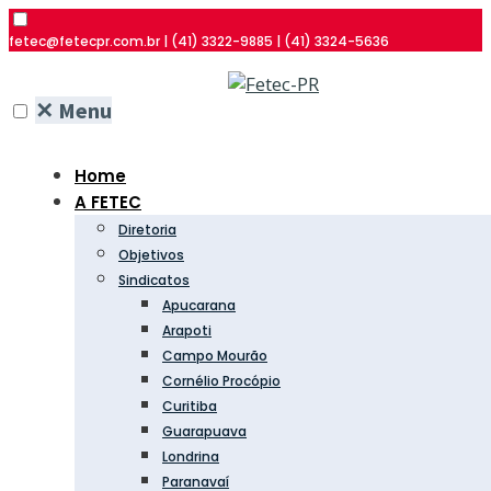
fetec@fetecpr.com.br | (41) 3322-9885 | (41) 3324-5636
✕
Menu
Home
A FETEC
Diretoria
Objetivos
Sindicatos
Apucarana
Arapoti
Campo Mourão
Cornélio Procópio
Curitiba
Guarapuava
Londrina
Paranavaí