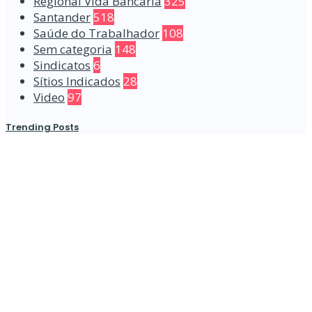
Regional Vida Bancária
325
Santander
518
Saúde do Trabalhador
108
Sem categoria
148
Sindicatos
6
Sítios Indicados
28
Video
97
Trending Posts