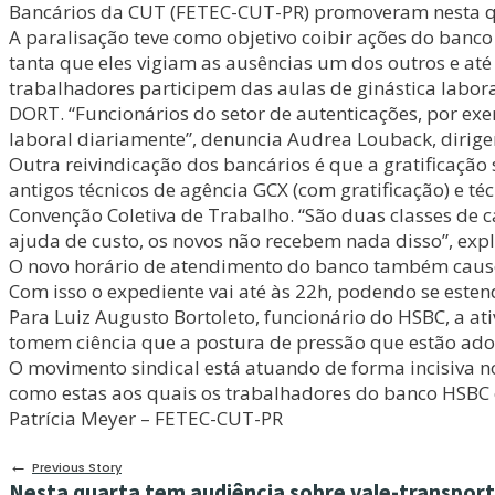
Bancários da CUT (FETEC-CUT-PR) promoveram nesta qua
A paralisação teve como objetivo coibir ações do banc
tanta que eles vigiam as ausências um dos outros e at
trabalhadores participem das aulas de ginástica labor
DORT. “Funcionários do setor de autenticações, por ex
laboral diariamente”, denuncia Audrea Louback, dirigen
Outra reivindicação dos bancários é que a gratificação 
antigos técnicos de agência GCX (com gratificação) e t
Convenção Coletiva de Trabalho. “São duas classes de
ajuda de custo, os novos não recebem nada disso”, exp
O novo horário de atendimento do banco também causou
Com isso o expediente vai até às 22h, podendo se estend
Para Luiz Augusto Bortoleto, funcionário do HSBC, a at
tomem ciência que a postura de pressão que estão ado
O movimento sindical está atuando de forma incisiva no
como estas aos quais os trabalhadores do banco HSBC e
Patrícia Meyer – FETEC-CUT-PR
←
Previous Story
Nesta quarta tem audiência sobre vale-transpor