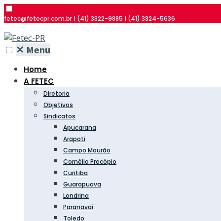
fetec@fetecpr.com.br | (41) 3322-9885 | (41) 3324-5636
✕
Menu
Home
A FETEC
Diretoria
Objetivos
Sindicatos
Apucarana
Arapoti
Campo Mourão
Cornélio Procópio
Curitiba
Guarapuava
Londrina
Paranavaí
Toledo