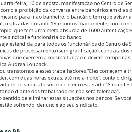
rta-feira, 16 de agosto, manifestação no Centro de Ser
o como a proibição da conversa entre bancários em dias 
é mesmo para ir ao banheiro, o bancário tem que avisar
al, realizadas durante 15 minutos diariamente, com o in
emplo, que tem uma meta absurda de 1600 autenticações/
te sindical e funcionária do banco.
seja estendida para todos os funcionários do Centro de S
écnicos de processamento (sem gratificação), contratados
 caixas que exercem a mesma função e devem cumprir as 
lica Audrea Louback.
 transtornos a estes trabalhadores.”Eles começam a tra
er, com duas horas extras, até meia-noite”, conta o dirig
ividade do sindicato surtirá o efeito esperado.”A manif
tando diante dos trabalhadores não será tolerada”.
 sentido de eliminar estas situações nos bancos. Se você
stão sofrendo, denuncie ao seu sindicato.
te no BB