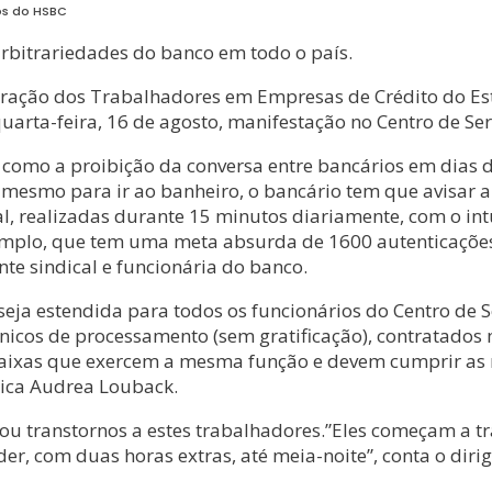
os do HSBC
rbitrariedades do banco em todo o país.
ederação dos Trabalhadores em Empresas de Crédito do E
rta-feira, 16 de agosto, manifestação no Centro de Ser
o como a proibição da conversa entre bancários em dias 
é mesmo para ir ao banheiro, o bancário tem que avisar
al, realizadas durante 15 minutos diariamente, com o in
emplo, que tem uma meta absurda de 1600 autenticações/
te sindical e funcionária do banco.
seja estendida para todos os funcionários do Centro de S
écnicos de processamento (sem gratificação), contratados
 caixas que exercem a mesma função e devem cumprir as 
lica Audrea Louback.
 transtornos a estes trabalhadores.”Eles começam a tra
er, com duas horas extras, até meia-noite”, conta o dirig