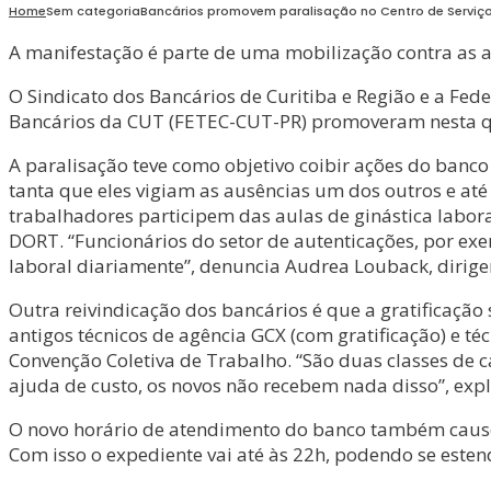
Home
Sem categoria
Bancários promovem paralisação no Centro de Serviç
A manifestação é parte de uma mobilização contra as a
O Sindicato dos Bancários de Curitiba e Região e a F
Bancários da CUT (FETEC-CUT-PR) promoveram nesta qua
A paralisação teve como objetivo coibir ações do banc
tanta que eles vigiam as ausências um dos outros e at
trabalhadores participem das aulas de ginástica labor
DORT. “Funcionários do setor de autenticações, por ex
laboral diariamente”, denuncia Audrea Louback, dirigen
Outra reivindicação dos bancários é que a gratificação 
antigos técnicos de agência GCX (com gratificação) e t
Convenção Coletiva de Trabalho. “São duas classes de
ajuda de custo, os novos não recebem nada disso”, exp
O novo horário de atendimento do banco também causou
Com isso o expediente vai até às 22h, podendo se estend