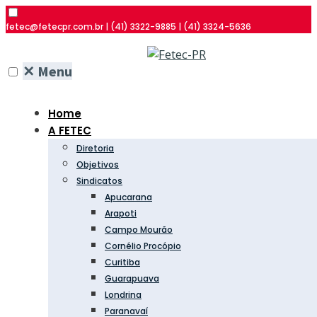
fetec@fetecpr.com.br | (41) 3322-9885 | (41) 3324-5636
✕
Menu
Home
A FETEC
Diretoria
Objetivos
Sindicatos
Apucarana
Arapoti
Campo Mourão
Cornélio Procópio
Curitiba
Guarapuava
Londrina
Paranavaí