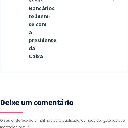
STORY
Bancários
reúnem-
se com
a
presidente
da
Caixa
Deixe um comentário
O seu endereço de e-mail não será publicado.
Campos obrigatórios são
marcados com
*