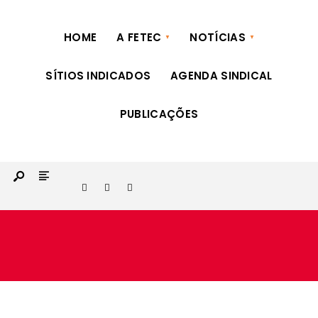
fetec@fetecpr.com.br | (41) 3322-9885 | (41) 3324-5636
HOME
A FETEC
NOTÍCIAS
SÍTIOS INDICADOS
AGENDA SINDICAL
PUBLICAÇÕES