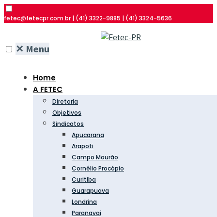
fetec@fetecpr.com.br | (41) 3322-9885 | (41) 3324-5636
✕
Menu
Home
A FETEC
Diretoria
Objetivos
Sindicatos
Apucarana
Arapoti
Campo Mourão
Cornélio Procópio
Curitiba
Guarapuava
Londrina
Paranavaí