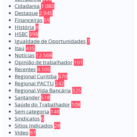
Cidadania
1.080
Destaque
2.945
Financeiras
59
História
6
HSBC
398
Igualdade de Oportunidades
7
Itaú
435
Notícias
12.568
Opinião de trabalhador
101
Recentes
4.105
Regional Curitiba
670
Regional PACTU
242
Regional Vida Bancária
325
Santander
518
Saúde do Trabalhador
108
Sem categoria
148
Sindicatos
6
Sítios Indicados
28
Video
97