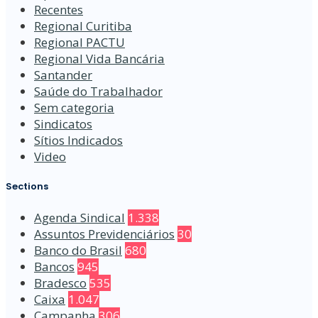
Recentes
Regional Curitiba
Regional PACTU
Regional Vida Bancária
Santander
Saúde do Trabalhador
Sem categoria
Sindicatos
Sítios Indicados
Video
Sections
Agenda Sindical
1.338
Assuntos Previdenciários
30
Banco do Brasil
680
Bancos
945
Bradesco
535
Caixa
1.047
Campanha
306