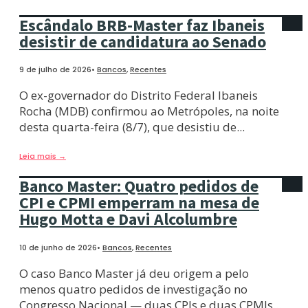
Escândalo BRB-Master faz Ibaneis
desistir de candidatura ao Senado
9 de julho de 2026
•
Bancos
,
Recentes
O ex-governador do Distrito Federal Ibaneis
Rocha (MDB) confirmou ao Metrópoles, na noite
desta quarta-feira (8/7), que desistiu de
...
Leia mais
→
Banco Master: Quatro pedidos de
CPI e CPMI emperram na mesa de
Hugo Motta e Davi Alcolumbre
10 de junho de 2026
•
Bancos
,
Recentes
O caso Banco Master já deu origem a pelo
menos quatro pedidos de investigação no
Congresso Nacional — duas CPIs e duas CPMIs
...