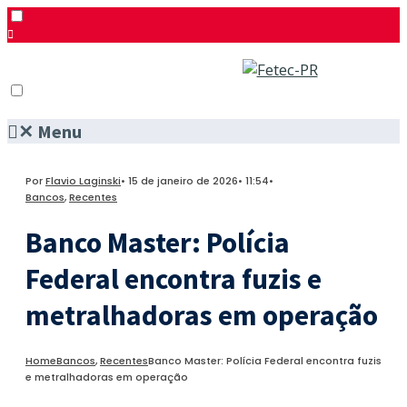
✕
Menu
Pesquisar
Menu
Facebook
Por
Flavio Laginski
•
15 de janeiro de 2026
•
11:54
•
Twitter
Bancos
,
Recentes
Instagram
Banco Master: Polícia
Federal encontra fuzis e
metralhadoras em operação
Home
Bancos
,
Recentes
Banco Master: Polícia Federal encontra fuzis
e metralhadoras em operação