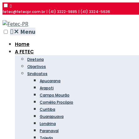
fetec@fetecpr.com.br | (41) 3322-9885 | (41) 3324-5636
✕
Menu
Home
A FETEC
Diretoria
Objetivos
Sindicatos
Apucarana
Arapoti
Campo Mourão
Cornélio Procópio
Curitiba
Guarapuava
Londrina
Paranavaí
Toledo