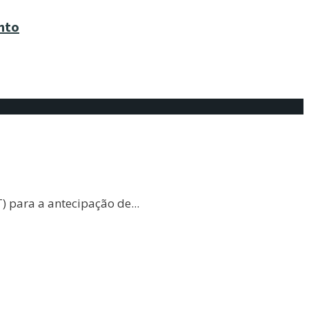
nto
) para a antecipação de
...