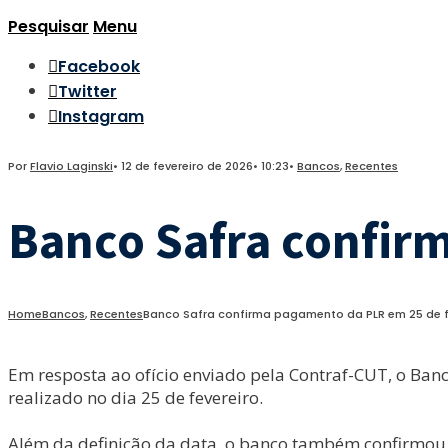
Pesquisar
Menu
Facebook
Twitter
Instagram
Por
Flavio Laginski
•
12 de fevereiro de 2026
•
10:23
•
Bancos
,
Recentes
Banco Safra confir
Home
Bancos
,
Recentes
Banco Safra confirma pagamento da PLR em 25 de f
Em resposta ao ofício enviado pela Contraf-CUT, o Ban
realizado no dia 25 de fevereiro.
Além da definição da data, o banco também confirmou 