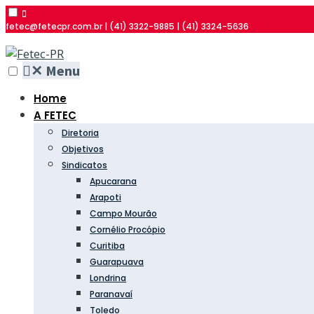
fetec@fetecpr.com.br | (41) 3322-9885 | (41) 3324-5636
✕
Menu
Home
A FETEC
Diretoria
Objetivos
Sindicatos
Apucarana
Arapoti
Campo Mourão
Cornélio Procópio
Curitiba
Guarapuava
Londrina
Paranavaí
Toledo