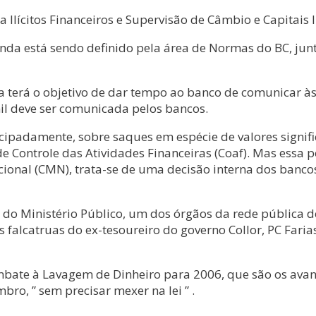
lícitos Financeiros e Supervisão de Câmbio e Capitais In
 ainda está sendo definido pela área de Normas do BC, ju
 terá o objetivo de dar tempo ao banco de comunicar às 
l deve ser comunicada pelos bancos.
padamente, sobre saques em espécie de valores significa
 de Controle das Atividades Financeiras (Coaf). Mas ess
nal (CMN), trata-se de uma decisão interna dos bancos. D
do Ministério Público, um dos órgãos da rede pública d
s falcatruas do ex-tesoureiro do governo Collor, PC Fari
ate à Lavagem de Dinheiro para 2006, que são os avanç
ro, ” sem precisar mexer na lei ” .