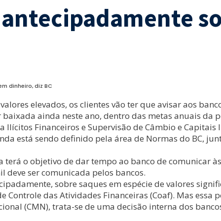
r antecipadamente s
m dinheiro, diz BC
alores elevados, os clientes vão ter que avisar aos banc
r baixada ainda neste ano, dentro das metas anuais da p
lícitos Financeiros e Supervisão de Câmbio e Capitais In
 ainda está sendo definido pela área de Normas do BC, ju
 terá o objetivo de dar tempo ao banco de comunicar às 
l deve ser comunicada pelos bancos.
padamente, sobre saques em espécie de valores significa
 de Controle das Atividades Financeiras (Coaf). Mas ess
nal (CMN), trata-se de uma decisão interna dos bancos. D