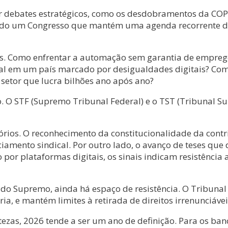
por debates estratégicos, como os desdobramentos da CO
do um Congresso que mantém uma agenda recorrente de f
atos. Como enfrentar a automação sem garantia de empre
l em um país marcado por desigualdades digitais? Com
 setor que lucra bilhões ano após ano?
o. O STF (Supremo Tribunal Federal) e o TST (Tribunal S
rios. O reconhecimento da constitucionalidade da contr
ciamento sindical. Por outro lado, o avanço de teses que
 por plataformas digitais, os sinais indicam resistênci
 do Supremo, ainda há espaço de resistência. O Tribunal
ia, e mantém limites à retirada de direitos irrenunciávei
zas, 2026 tende a ser um ano de definição. Para os bancá