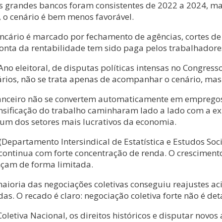
 grandes bancos foram consistentes de 2022 a 2024, ma
, o cenário é bem menos favorável.
ncário é marcado por fechamento de agências, cortes de 
conta da rentabilidade tem sido paga pelos trabalhador
 eleitoral, de disputas políticas intensas no Congresso,
ários, não se trata apenas de acompanhar o cenário, mas d
inanceiro não se convertem automaticamente em empregos
ntensificação do trabalho caminharam lado a lado com a e
 um dos setores mais lucrativos da economia.
(Departamento Intersindical de Estatística e Estudos S
continua com forte concentração de renda. O cresciment
nçam de forma limitada.
aioria das negociações coletivas conseguiu reajustes ac
O recado é claro: negociação coletiva forte não é detal
oletiva Nacional, os direitos históricos e disputar novos 