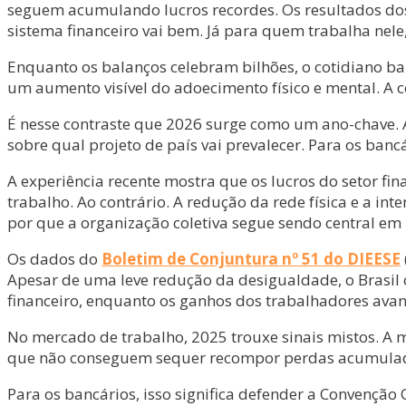
seguem acumulando lucros recordes. Os resultados dos
sistema financeiro vai bem. Já para quem trabalha nele
Enquanto os balanços celebram bilhões, o cotidiano ba
um aumento visível do adoecimento físico e mental. A 
É nesse contraste que 2026 surge como um ano-chave. Ano
sobre qual projeto de país vai prevalecer. Para os banc
A experiência recente mostra que os lucros do setor f
trabalho. Ao contrário. A redução da rede física e a i
por que a organização coletiva segue sendo central em
Os dados do
Boletim de Conjuntura nº 51 do DIEESE
Apesar de uma leve redução da desigualdade, o Brasil 
financeiro, enquanto os ganhos dos trabalhadores ava
No mercado de trabalho, 2025 trouxe sinais mistos. A m
que não conseguem sequer recompor perdas acumuladas. 
Para os bancários, isso significa defender a Convenção C