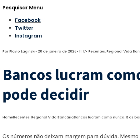
Pesquisar
Menu
Facebook
Twitter
Instagram
Por
Flavio Laginski
•
20 de janeiro de 2026
•
11:17
•
Recentes
,
Regional Vida Ban
Bancos lucram como
pode decidir
Home
Recentes
,
Regional Vida Bancária
Bancos lucram como nunca. E os ba
Os números não deixam margem para dúvida. Mesmo em