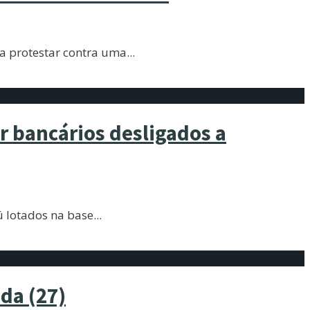
ra protestar contra uma
...
ar bancários desligados a
ú lotados na base
...
da (27)