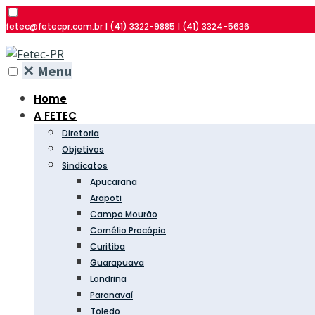
fetec@fetecpr.com.br | (41) 3322-9885 | (41) 3324-5636
✕
Menu
Home
A FETEC
Diretoria
Objetivos
Sindicatos
Apucarana
Arapoti
Campo Mourão
Cornélio Procópio
Curitiba
Guarapuava
Londrina
Paranavaí
Toledo