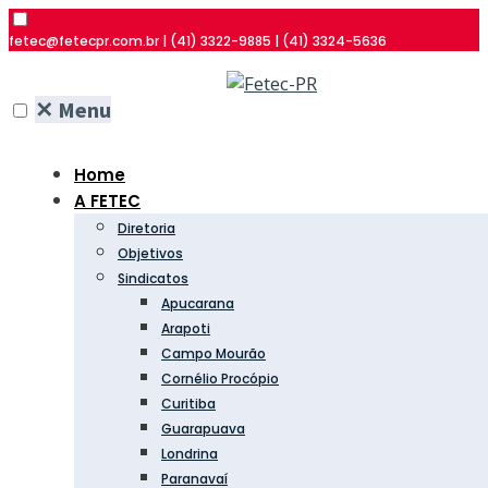
fetec@fetecpr.com.br | (41) 3322-9885 | (41) 3324-5636
✕
Menu
Home
A FETEC
Diretoria
Objetivos
Sindicatos
Apucarana
Arapoti
Campo Mourão
Cornélio Procópio
Curitiba
Guarapuava
Londrina
Paranavaí