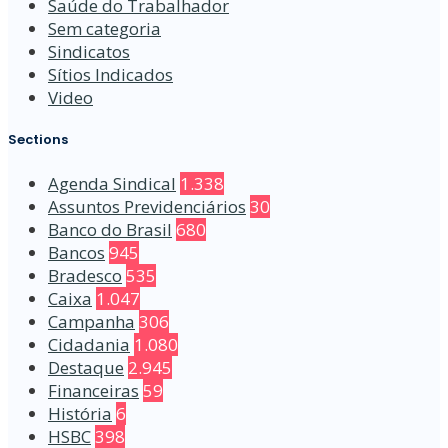
Saúde do Trabalhador
Sem categoria
Sindicatos
Sítios Indicados
Video
Sections
Agenda Sindical
1.338
Assuntos Previdenciários
30
Banco do Brasil
680
Bancos
945
Bradesco
535
Caixa
1.047
Campanha
306
Cidadania
1.080
Destaque
2.945
Financeiras
59
História
6
HSBC
398