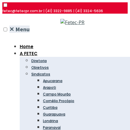
fetec@fetecpr.com.br | (41) 3322-9885 | (41) 3324-5636
✕
Menu
Home
A FETEC
Diretoria
Objetivos
Sindicatos
Apucarana
Arapoti
Campo Mourão
Cornélio Procópio
Curitiba
Guarapuava
Londrina
Paranavaí