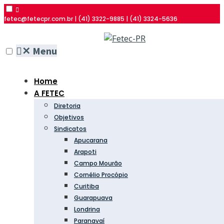
fetec@fetecpr.com.br | (41) 3322-9885 | (41) 3324-5636
✕
Menu
Home
A FETEC
Diretoria
Objetivos
Sindicatos
Apucarana
Arapoti
Campo Mourão
Cornélio Procópio
Curitiba
Guarapuava
Londrina
Paranavaí