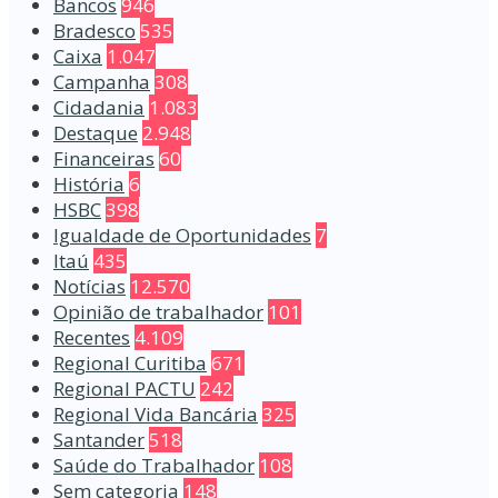
Bancos
946
Bradesco
535
Caixa
1.047
Campanha
308
Cidadania
1.083
Destaque
2.948
Financeiras
60
História
6
HSBC
398
Igualdade de Oportunidades
7
Itaú
435
Notícias
12.570
Opinião de trabalhador
101
Recentes
4.109
Regional Curitiba
671
Regional PACTU
242
Regional Vida Bancária
325
Santander
518
Saúde do Trabalhador
108
Sem categoria
148