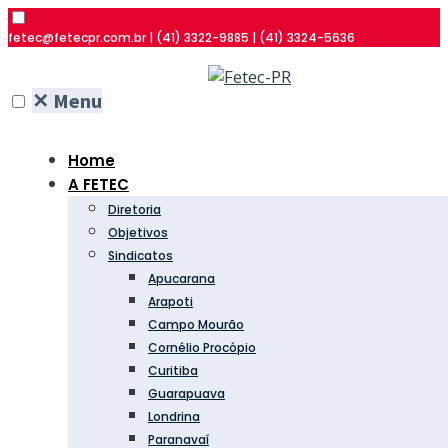
fetec@fetecpr.com.br | (41) 3322-9885 | (41) 3324-5636
✕
Menu
Home
A FETEC
Diretoria
Objetivos
Sindicatos
Apucarana
Arapoti
Campo Mourão
Cornélio Procópio
Curitiba
Guarapuava
Londrina
Paranavaí