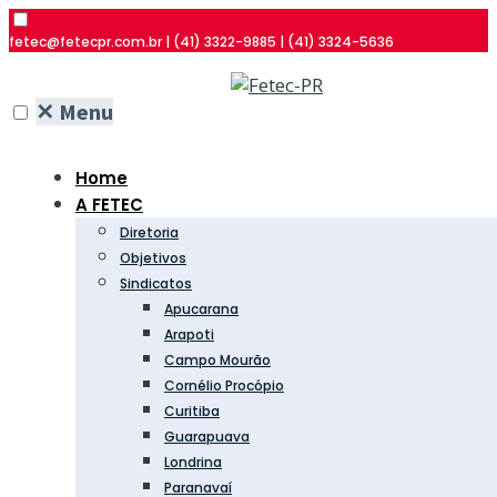
fetec@fetecpr.com.br | (41) 3322-9885 | (41) 3324-5636
✕
Menu
Home
A FETEC
Diretoria
Objetivos
Sindicatos
Apucarana
Arapoti
Campo Mourão
Cornélio Procópio
Curitiba
Guarapuava
Londrina
Paranavaí