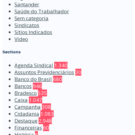
Santander
Saúde do Trabalhador
Sem categoria
Sindicatos
Sítios Indicados
Video
Sections
Agenda Sindical
1.340
Assuntos Previdenciários
30
Banco do Brasil
680
Bancos
946
Bradesco
535
Caixa
1.047
Campanha
308
Cidadania
1.083
Destaque
2.948
Financeiras
60
História
6