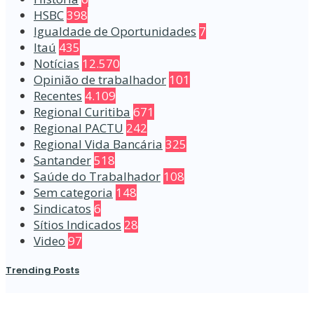
HSBC
398
Igualdade de Oportunidades
7
Itaú
435
Notícias
12.570
Opinião de trabalhador
101
Recentes
4.109
Regional Curitiba
671
Regional PACTU
242
Regional Vida Bancária
325
Santander
518
Saúde do Trabalhador
108
Sem categoria
148
Sindicatos
6
Sítios Indicados
28
Video
97
Trending Posts