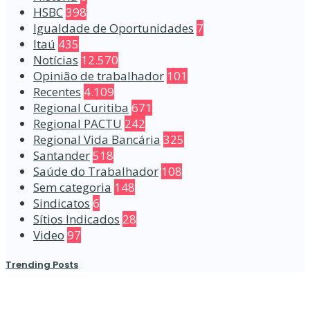
HSBC
398
Igualdade de Oportunidades
7
Itaú
435
Notícias
12.570
Opinião de trabalhador
101
Recentes
4.109
Regional Curitiba
671
Regional PACTU
242
Regional Vida Bancária
325
Santander
518
Saúde do Trabalhador
108
Sem categoria
148
Sindicatos
6
Sítios Indicados
28
Video
97
Trending Posts