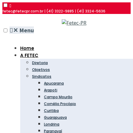
fetec@fetecpr.com.br | (41) 3322-9885 | (41) 3324-5636
✕
Menu
Home
A FETEC
Diretoria
Objetivos
Sindicatos
Apucarana
Arapoti
Campo Mourão
Cornélio Procópio
Curitiba
Guarapuava
Londrina
Paranavaí