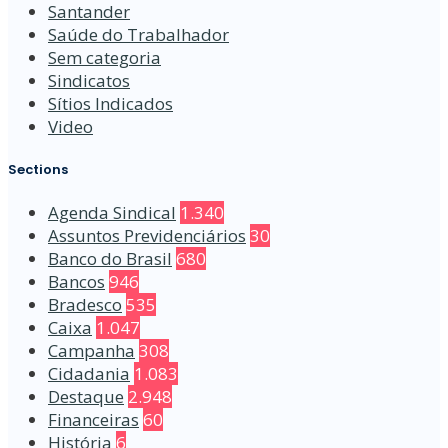
Santander
Saúde do Trabalhador
Sem categoria
Sindicatos
Sítios Indicados
Video
Sections
Agenda Sindical
1.340
Assuntos Previdenciários
30
Banco do Brasil
680
Bancos
946
Bradesco
535
Caixa
1.047
Campanha
308
Cidadania
1.083
Destaque
2.948
Financeiras
60
História
6