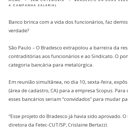
HOME
SEM CATEGORIA
BRADESCO DÁ DUAS VERS
A CAMPANHA SALARIAL
Banco brinca com a vida dos funcionários, faz demiss
verdade?
São Paulo – O Bradesco extrapolou a barreira da r
contraditórias aos funcionários e ao Sindicato. O p
categoria bancária para metalúrgica.
Em reunião simultânea, no dia 10, sexta-feira, expôs
(área de cadastro, CA) para a empresa Scopus. Para o
esses bancários seriam “convidados” para mudar pa
“Esse projeto do Bradesco já havia sido aprovado. O
diretora da Fetec-CUT/SP, Crislaine Bertazzi.