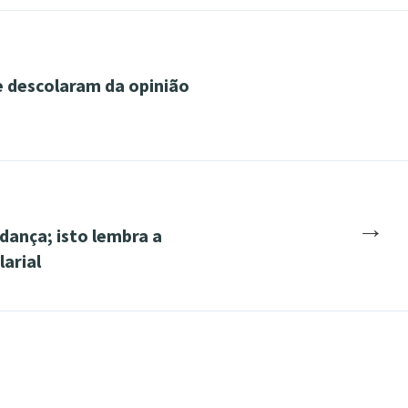
 descolaram da opinião
→
dança; isto lembra a
arial