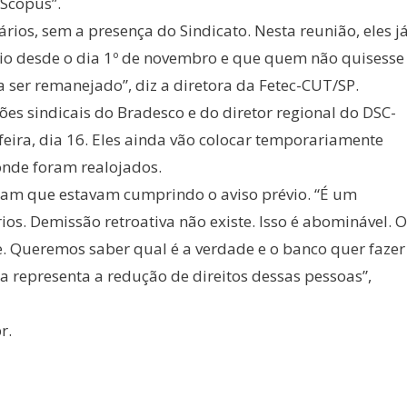
 Scopus”.
nários, sem a presença do Sindicato. Nesta reunião, eles j
io desde o dia 1º de novembro e que quem não quisesse
ra ser remanejado”, diz a diretora da Fetec-CUT/SP.
s sindicais do Bradesco e do diretor regional do DSC-
-feira, dia 16. Eles ainda vão colocar temporariamente
onde foram realojados.
biam que estavam cumprindo o aviso prévio. “É um
os. Demissão retroativa não existe. Isso é abominável. O
e. Queremos saber qual é a verdade e o banco quer fazer
a representa a redução de direitos dessas pessoas”,
r.