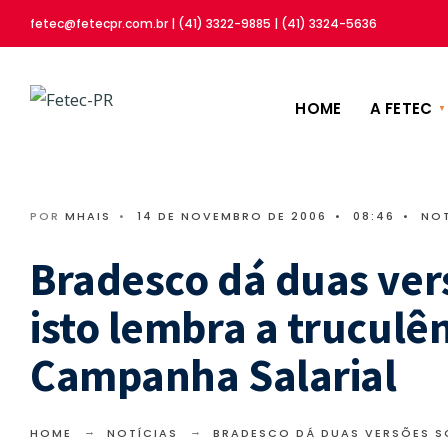
fetec@fetecpr.com.br | (41) 3322-9885 | (41) 3324-5636
HOME
A FETEC
POR
MHAIS
•
14 DE NOVEMBRO DE 2006
•
08:46
•
NOT
Bradesco dá duas ve
isto lembra a truculê
Campanha Salarial
HOME
NOTÍCIAS
BRADESCO DÁ DUAS VERSÕES S