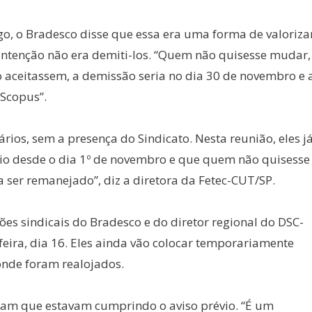
o, o Bradesco disse que essa era uma forma de valoriza
a intenção não era demiti-los. “Quem não quisesse mudar,
 aceitassem, a demissão seria no dia 30 de novembro e 
 Scopus”.
nários, sem a presença do Sindicato. Nesta reunião, eles j
io desde o dia 1º de novembro e que quem não quisesse
ra ser remanejado”, diz a diretora da Fetec-CUT/SP.
s sindicais do Bradesco e do diretor regional do DSC-
-feira, dia 16. Eles ainda vão colocar temporariamente
onde foram realojados.
biam que estavam cumprindo o aviso prévio. “É um