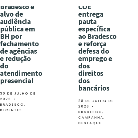
Bradesco é
COE
alvo de
entrega
audiência
pauta
pública em
específica
BH por
ao Bradesco
fechamento
e reforça
de agências
defesa do
e redução
emprego e
do
dos
atendimento
direitos
presencial
dos
bancários
30 DE JULHO DE
2026
•
28 DE JULHO DE
BRADESCO
,
2026
•
RECENTES
BRADESCO
,
CAMPANHA
,
DESTAQUE