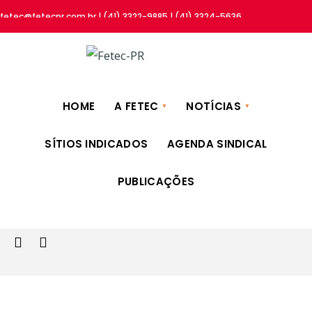
fetec@fetecpr.com.br | (41) 3322-9885 | (41) 3324-5636
HOME
A FETEC
NOTÍCIAS
SÍTIOS INDICADOS
AGENDA SINDICAL
PUBLICAÇÕES