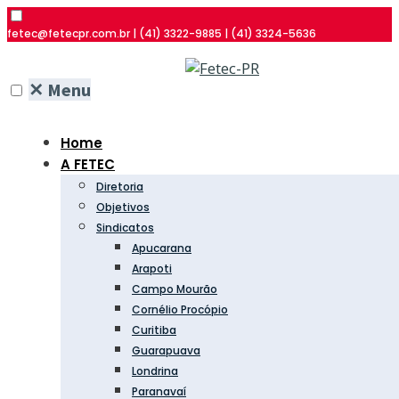
fetec@fetecpr.com.br | (41) 3322-9885 | (41) 3324-5636
✕
Menu
Home
A FETEC
Diretoria
Objetivos
Sindicatos
Apucarana
Arapoti
Campo Mourão
Cornélio Procópio
Curitiba
Guarapuava
Londrina
Paranavaí