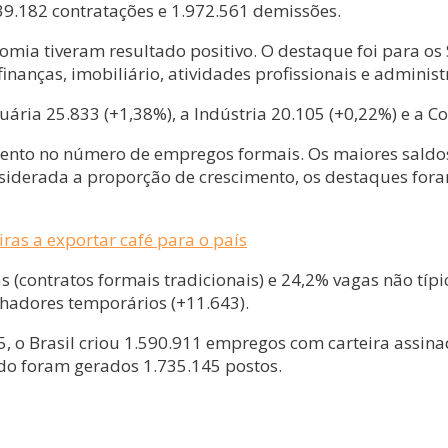
39.182 contratações e 1.972.561 demissões.
nomia tiveram resultado positivo. O destaque foi para os
inanças, imobiliário, atividades profissionais e admini
ária 25.833 (+1,38%), a Indústria 20.105 (+0,22%) e a C
mento no número de empregos formais. Os maiores saldo
considerada a proporção de crescimento, os destaques f
ras a exportar café para o país
 (contratos formais tradicionais) e 24,2% vagas não típi
hadores temporários (+11.643).
5, o Brasil criou 1.590.911 empregos com carteira assi
ndo foram gerados 1.735.145 postos.