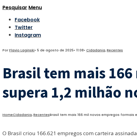
Pesquisar
Menu
Facebook
Twitter
Instagram
Por
Flavio Laginski
•
5 de agosto de 2025
•
11:08
•
Cidadania
,
Recentes
Brasil tem mais 166
supera 1,2 milhão n
Home
Cidadania
,
Recentes
Brasil tem mais 166 mil novos empregos formais 
O Brasil criou 166.621 empregos com carteira assina