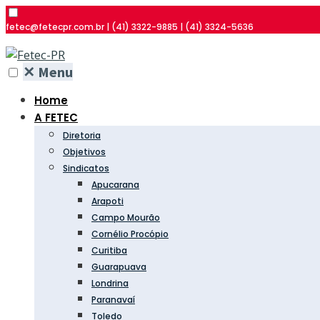
fetec@fetecpr.com.br | (41) 3322-9885 | (41) 3324-5636
✕
Menu
Home
A FETEC
Diretoria
Objetivos
Sindicatos
Apucarana
Arapoti
Campo Mourão
Cornélio Procópio
Curitiba
Guarapuava
Londrina
Paranavaí
Toledo