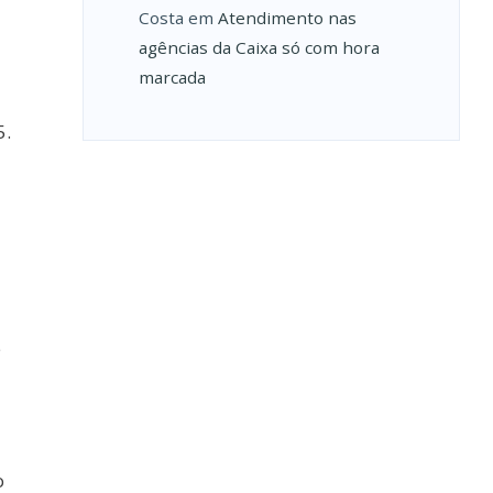
Costa
em
Atendimento nas
agências da Caixa só com hora
marcada
5.
e
o