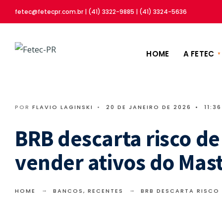
fetec@fetecpr.com.br | (41) 3322-9885 | (41) 3324-5636
HOME
A FETEC
POR
FLAVIO LAGINSKI
•
20 DE JANEIRO DE 2026
•
11:36
BRB descarta risco de
vender ativos do Mas
HOME
BANCOS
,
RECENTES
BRB DESCARTA RISCO