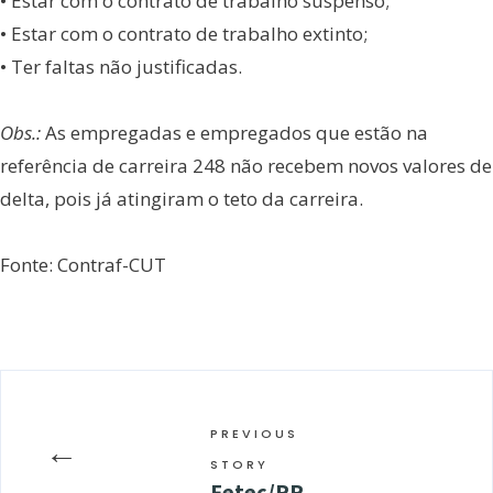
• Estar com o contrato de trabalho suspenso;
• Estar com o contrato de trabalho extinto;
• Ter faltas não justificadas.
Obs.:
As empregadas e empregados que estão na
referência de carreira 248 não recebem novos valores de
delta, pois já atingiram o teto da carreira.
Fonte: Contraf-CUT
PREVIOUS
←
STORY
Fetec/PR