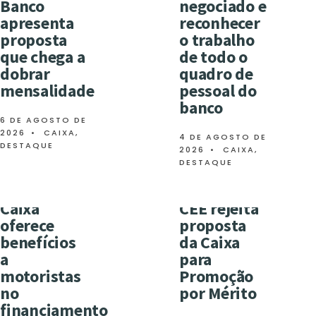
Banco
negociado e
apresenta
reconhecer
proposta
o trabalho
que chega a
de todo o
dobrar
quadro de
mensalidade
pessoal do
banco
6 DE AGOSTO DE
2026
•
CAIXA
,
4 DE AGOSTO DE
DESTAQUE
2026
•
CAIXA
,
DESTAQUE
Caixa
CEE rejeita
oferece
proposta
benefícios
da Caixa
a
para
motoristas
Promoção
no
por Mérito
financiamento