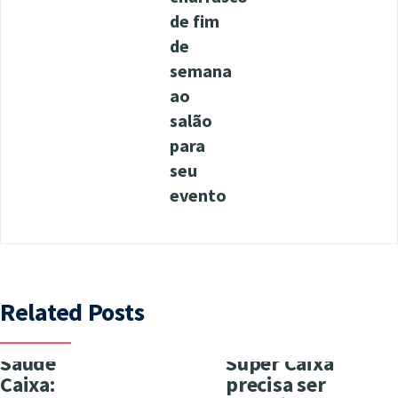
de fim
de
semana
ao
salão
para
seu
evento
Related Posts
Saúde
Super Caixa
Caixa:
precisa ser