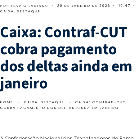
POR
FLAVIO LAGINSKI
•
20 DE JANEIRO DE 2026
•
10:47
•
CAIXA
,
DESTAQUE
Caixa: Contraf-CUT
cobra pagamento
dos deltas ainda em
janeiro
HOME
CAIXA
,
DESTAQUE
CAIXA: CONTRAF-CUT
COBRA PAGAMENTO DOS DELTAS AINDA EM JANEIRO
A Confederação Nacional dos Trabalhadores do Ramo