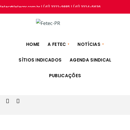
fetec@fetecpr.com.br | (41) 3322-9885 | (41) 3324-5636
HOME
A FETEC
NOTÍCIAS
SÍTIOS INDICADOS
AGENDA SINDICAL
PUBLICAÇÕES