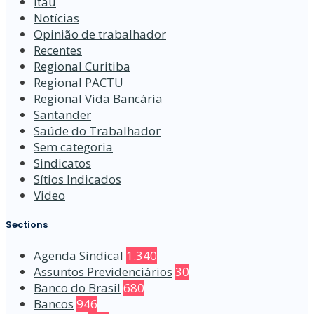
Itaú
Notícias
Opinião de trabalhador
Recentes
Regional Curitiba
Regional PACTU
Regional Vida Bancária
Santander
Saúde do Trabalhador
Sem categoria
Sindicatos
Sítios Indicados
Video
Sections
Agenda Sindical
1.340
Assuntos Previdenciários
30
Banco do Brasil
680
Bancos
946