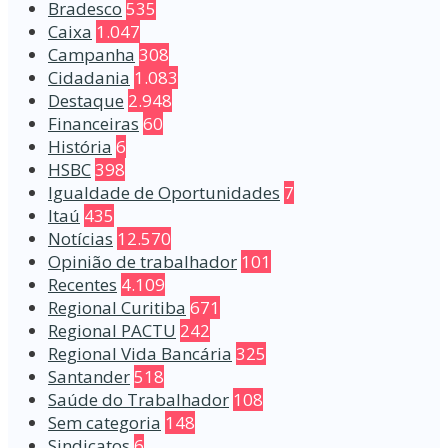
Bradesco
535
Caixa
1.047
Campanha
308
Cidadania
1.083
Destaque
2.948
Financeiras
60
História
6
HSBC
398
Igualdade de Oportunidades
7
Itaú
435
Notícias
12.570
Opinião de trabalhador
101
Recentes
4.109
Regional Curitiba
671
Regional PACTU
242
Regional Vida Bancária
325
Santander
518
Saúde do Trabalhador
108
Sem categoria
148
Sindicatos
6