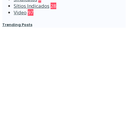
Sítios Indicados
28
Video
97
Trending Posts