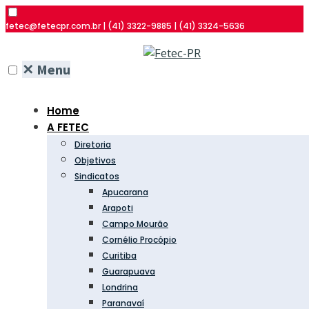
fetec@fetecpr.com.br | (41) 3322-9885 | (41) 3324-5636
✕
Menu
Home
A FETEC
Diretoria
Objetivos
Sindicatos
Apucarana
Arapoti
Campo Mourão
Cornélio Procópio
Curitiba
Guarapuava
Londrina
Paranavaí