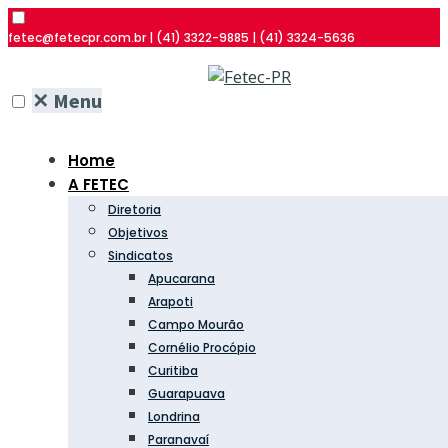
fetec@fetecpr.com.br | (41) 3322-9885 | (41) 3324-5636
✕
Menu
Home
A FETEC
Diretoria
Objetivos
Sindicatos
Apucarana
Arapoti
Campo Mourão
Cornélio Procópio
Curitiba
Guarapuava
Londrina
Paranavaí