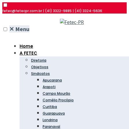
fetec@fetecpr.com.br | (41) 3322-9885 | (41) 3324-5636
✕
Menu
Home
A FETEC
Diretoria
Objetivos
Sindicatos
Apucarana
Arapoti
Campo Mourão
Cornélio Procópio
Curitiba
Guarapuava
Londrina
Paranavaí