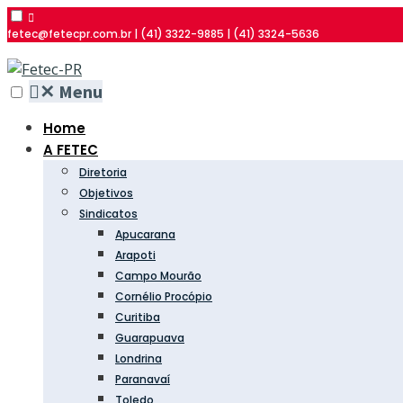
fetec@fetecpr.com.br | (41) 3322-9885 | (41) 3324-5636
✕
Menu
Home
A FETEC
Diretoria
Objetivos
Sindicatos
Apucarana
Arapoti
Campo Mourão
Cornélio Procópio
Curitiba
Guarapuava
Londrina
Paranavaí
Toledo