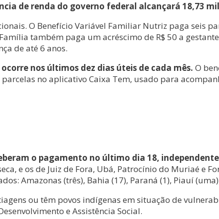
cia de renda do governo federal alcançará 18,73 milh
onais. O Benefício Variável Familiar Nutriz paga seis p
sa Família também paga um acréscimo de R$ 50 a gestant
nça de até 6 anos.
corre nos últimos dez dias úteis de cada mês.
O ben
s parcelas no aplicativo Caixa Tem, usado para acompan
eceberam o pagamento no último dia 18, independen
ca, e os de Juiz de Fora, Ubá, Patrocínio do Muriaé e F
: Amazonas (três), Bahia (17), Paraná (1), Piauí (uma), R
tiagens ou têm povos indígenas em situação de vulnerab
esenvolvimento e Assistência Social.