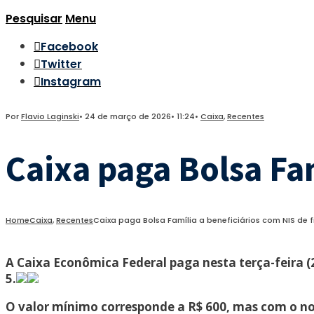
Pesquisar
Menu
Facebook
Twitter
Instagram
Por
Flavio Laginski
•
24 de março de 2026
•
11:24
•
Caixa
,
Recentes
Caixa paga Bolsa Fam
Home
Caixa
,
Recentes
Caixa paga Bolsa Família a beneficiários com NIS de f
A Caixa Econômica Federal paga nesta terça-feira (2
5.
O valor mínimo corresponde a R$ 600, mas com o nov