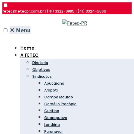
fetec@fetecpr.com.br | (41) 3322-9885 | (41) 3324-5636
✕
Menu
Home
A FETEC
Diretoria
Objetivos
Sindicatos
Apucarana
Arapoti
Campo Mourão
Cornélio Procópio
Curitiba
Guarapuava
Londrina
Paranavaí