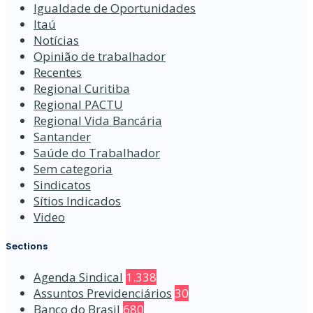
Igualdade de Oportunidades
Itaú
Notícias
Opinião de trabalhador
Recentes
Regional Curitiba
Regional PACTU
Regional Vida Bancária
Santander
Saúde do Trabalhador
Sem categoria
Sindicatos
Sítios Indicados
Video
Sections
Agenda Sindical
1.338
Assuntos Previdenciários
30
Banco do Brasil
680