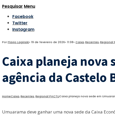
Pesquisar
Menu
Facebook
Twitter
Instagram
Por
Flavio Laginski
•
19 de fevereiro de 2026
•
11:08
•
Caixa
,
Recentes
,
Regional
Caixa planeja nova
agência da Castelo 
Home
Caixa
,
Recentes
,
Regional PACTU
Caixa planeja nova sede em Umuaram
Umuarama deve ganhar uma nova sede da Caixa Econômica