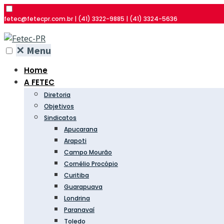
fetec@fetecpr.com.br | (41) 3322-9885 | (41) 3324-5636
✕
Menu
Home
A FETEC
Diretoria
Objetivos
Sindicatos
Apucarana
Arapoti
Campo Mourão
Cornélio Procópio
Curitiba
Guarapuava
Londrina
Paranavaí
Toledo