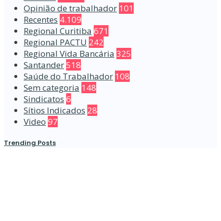
Opinião de trabalhador
101
Recentes
4.109
Regional Curitiba
671
Regional PACTU
242
Regional Vida Bancária
325
Santander
518
Saúde do Trabalhador
108
Sem categoria
148
Sindicatos
6
Sítios Indicados
28
Video
97
Trending Posts