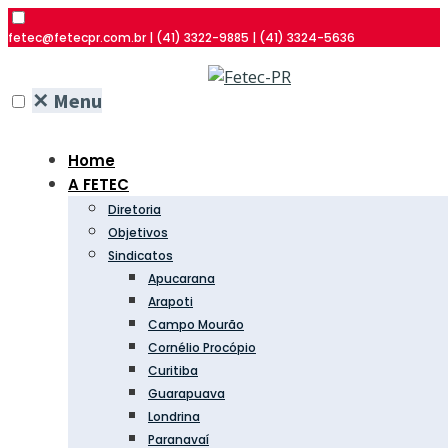
fetec@fetecpr.com.br | (41) 3322-9885 | (41) 3324-5636
✕
Menu
Home
A FETEC
Diretoria
Objetivos
Sindicatos
Apucarana
Arapoti
Campo Mourão
Cornélio Procópio
Curitiba
Guarapuava
Londrina
Paranavaí