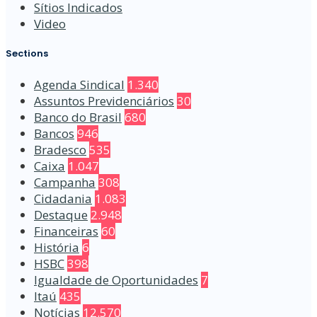
Sítios Indicados
Video
Sections
Agenda Sindical
1.340
Assuntos Previdenciários
30
Banco do Brasil
680
Bancos
946
Bradesco
535
Caixa
1.047
Campanha
308
Cidadania
1.083
Destaque
2.948
Financeiras
60
História
6
HSBC
398
Igualdade de Oportunidades
7
Itaú
435
Notícias
12.570