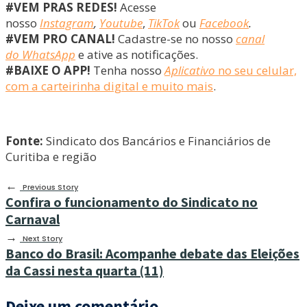
#VEM PRAS REDES!
Acesse
nosso
Instagram
,
Youtube
,
TikTok
ou
Facebook
.
#VEM PRO CANAL!
Cadastre-se no nosso
canal
do WhatsApp
e ative as notificações.
#BAIXE O APP!
Tenha nosso
Aplicativo
no seu celular,
com a carteirinha digital e muito mais
.
Fonte:
Sindicato dos Bancários e Financiários de
Curitiba e região
←
Previous Story
Confira o funcionamento do Sindicato no
Carnaval
→
Next Story
Banco do Brasil: Acompanhe debate das Eleições
da Cassi nesta quarta (11)
Deixe um comentário