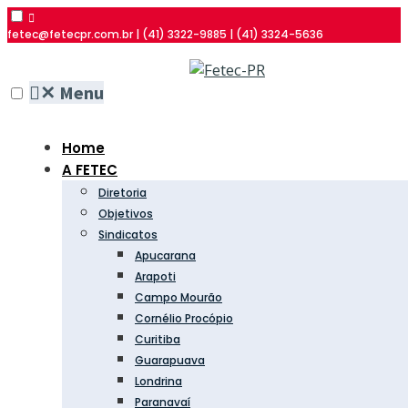
fetec@fetecpr.com.br | (41) 3322-9885 | (41) 3324-5636
✕
Menu
Home
A FETEC
Diretoria
Objetivos
Sindicatos
Apucarana
Arapoti
Campo Mourão
Cornélio Procópio
Curitiba
Guarapuava
Londrina
Paranavaí