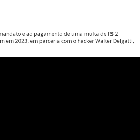
do mandato e ao pagamento de uma multa de R$ 2
ram em 2023, em parceria com o hacker Walter Delgatti,