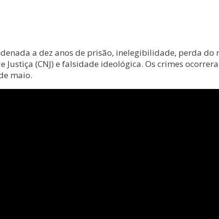
ondenada a dez anos de prisão, inelegibilidade, perda 
e Justiça (CNJ) e falsidade ideológica. Os crimes ocorre
de maio.