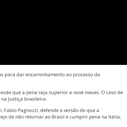
horas para dar encaminhamento ao processo da
desde que a pena seja superior a nove meses. O caso de
na Justiça brasileira.
i, Fabio Pagnozzi, defende a versão de que a
o de não retornar ao Brasil e cumprir pena na Itália,