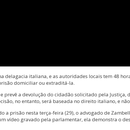
uma delagacia italiana, e as autoridades locais tem 48 
risão domiciliar ou extraditá-la.
e prevê a devolução do cidadão solicitado pela Justiça, 
são, no entanto, será baseada no direito italiano, e não 
o a prisão nesta terça-feira (29), o advogado de Zambell
m vídeo gravado pela parlamentar, ela demonstra o desej