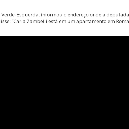
ça Verde-Esquerda, informou o endereço onde a deputada 
o disse: “Carla Zambelli está em um apartamento em Roma. 