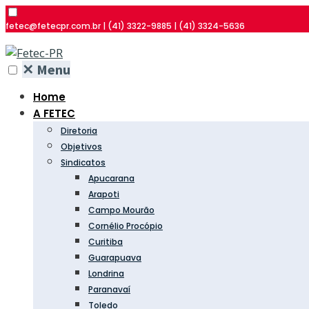
fetec@fetecpr.com.br | (41) 3322-9885 | (41) 3324-5636
✕
Menu
Home
A FETEC
Diretoria
Objetivos
Sindicatos
Apucarana
Arapoti
Campo Mourão
Cornélio Procópio
Curitiba
Guarapuava
Londrina
Paranavaí
Toledo