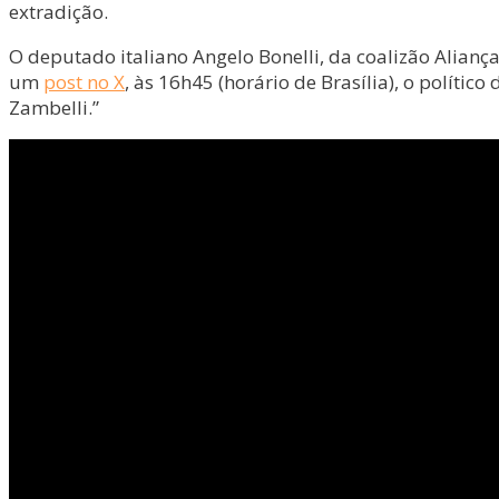
extradição.
O deputado italiano Angelo Bonelli, da coalizão Alian
um
post no X
, às 16h45 (horário de Brasília), o polític
Zambelli.”