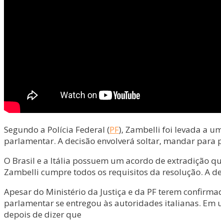
Segundo a Polícia Federal (
PF
), Zambelli foi levada a 
parlamentar. A decisão envolverá soltar, mandar para p
O Brasil e a Itália possuem um acordo de extradição qu
Zambelli cumpre todos os requisitos da resolução. A deci
Apesar do Ministério da Justiça e da PF terem confirmad
parlamentar se entregou às autoridades italianas. Em u
depois de dizer que